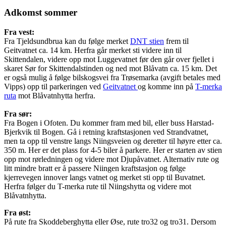
Adkomst sommer
Fra vest:
Fra Tjeldsundbrua kan du følge merket
DNT stien
frem til
Geitvatnet ca. 14 km. Herfra går merket sti videre inn til
Skittendalen, videre opp mot Luggevatnet før den går over fjellet i
skaret Sør for Skittendalstinden og ned mot Blåvatn ca. 15 km. Det
er også mulig å følge bilskogsvei fra Trøsemarka (avgift betales med
Vipps) opp til parkeringen ved
Geitvatnet
og komme inn på
T-merka
ruta
mot Blåvatnhytta herfra.
Fra sør:
Fra Bogen i Ofoten. Du kommer fram med bil, eller buss Harstad-
Bjerkvik til Bogen. Gå i retning kraftstasjonen ved Strandvatnet,
men ta opp til venstre langs Niingsveien og deretter til høyre etter ca.
350 m. Her er det plass for 4-5 biler å parkere. Her er starten av stien
opp mot rørledningen og videre mot Djupåvatnet. Alternativ rute og
litt mindre bratt er å passere Niingen kraftstasjon og følge
kjerrevegen innover langs vatnet og merket sti opp til Buvatnet.
Herfra følger du T-merka rute til Niingshytta og videre mot
Blåvatnhytta.
Fra øst:
På rute fra Skoddeberghytta eller Øse, rute tro32 og tro31. Dersom