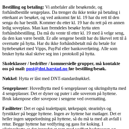
Bestilling og betaling:
Vi anbefaler alle besøkende, og
forhåndbestille sengeplass. Da trenger du ikke tenke på betaling i
etterkant av besøket, og ved ankomst før kl. 19 har du rett til den
senga du har bestilt. Kommer du etter kl. 19 har du rett på en annen
ledig soveplass. Man kan fremdeles besøke hytta uten
forhåndsbestilling. Da må du vente til etter kl. 19 med å velge seng,
da den kan være bestilt. Er alle sengene bestilt har du likevel rett til å
overnatte på hytta. Har du ikke forhåndsbetalt må du betale for
hyttebesøket med Vipps, PayPal eller bankoverføring. Alle som
bruker hytta skal skrive seg inn i protokoll på hytta.
Skoleklasser / bedrifter / kommersielle grupper, må kontakte
oss på mail:
post@dnt.harstad.no
før bestilling/besøk.
Nøkkel
: Hytta er låst med DNT-standardnøkkel.
Sengeplasser
: Hovedhytta med 6 sengeplasser og sikringshytta med
4 sengeplasser. Det er dyner og puter i alle soverom på hyttene.
Bruk lakenpose eller sovepose i sengene ved overnatting.
Fasiliteter
: Det er også toalettpapir, tørkepapir, stearinlys og
fyrstikker på begge hyttene. Ingen av hyttene har matlager. Det er
heller ingen søppelordning på hyttene, så du må ta med alt avfall i
retur. Begge hyttene har vedfyring og gass for koking. I