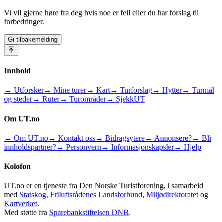
Vi vil gjerne høre fra deg hvis noe er feil eller du har forslag til
forbedringer.
Gi tilbakemelding
Innhold
→ Utforsker
→ Mine turer
→ Kart
→ Turforslag
→ Hytter
→ Turmål
og steder
→ Ruter
→ Turområder
→ SjekkUT
Om UT.no
→ Om UT.no
→ Kontakt oss
→ Bidragsytere
→ Annonsere?
→ Bli
innholdspartner?
→ Personvern
→ Informasjonskapsler
→ Hjelp
Kolofon
UT.no er en tjeneste fra Den Norske Turistforening, i samarbeid
med
Statskog
,
Friluftsrådenes Landsforbund
,
Miljødirektoratet
og
Kartverket
.
Med støtte fra
Sparebankstiftelsen DNB
.