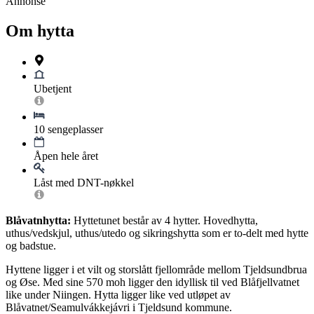
Annonse
Om hytta
Ubetjent
10 sengeplasser
Åpen hele året
Låst med DNT-nøkkel
Blåvatnhytta:
Hyttetunet består av 4 hytter. Hovedhytta,
uthus/vedskjul, uthus/utedo og sikringshytta som er to-delt med hytte
og badstue.
Hyttene ligger i et vilt og storslått fjellområde mellom Tjeldsundbrua
og Øse. Med sine 570 moh ligger den idyllisk til ved Blåfjellvatnet
like under Niingen. Hytta ligger like ved utløpet av
Blåvatnet/Seamulvákkejávri i Tjeldsund kommune.