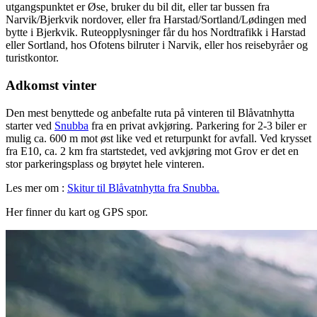
utgangspunktet er Øse, bruker du bil dit, eller tar bussen fra
Narvik/Bjerkvik nordover, eller fra Harstad/Sortland/Lødingen med
bytte i Bjerkvik. Ruteopplysninger får du hos Nordtrafikk i Harstad
eller Sortland, hos Ofotens bilruter i Narvik, eller hos reisebyråer og
turistkontor.
Adkomst vinter
Den mest benyttede og anbefalte ruta på vinteren til Blåvatnhytta
starter ved
Snubba
fra en privat avkjøring. Parkering for 2-3 biler er
mulig ca. 600 m mot øst like ved et returpunkt for avfall. Ved krysset
fra E10, ca. 2 km fra startstedet, ved avkjøring mot Grov er det en
stor parkeringsplass og brøytet hele vinteren.
Les mer om :
Skitur til Blåvatnhytta fra Snubba.
Her finner du kart og GPS spor.