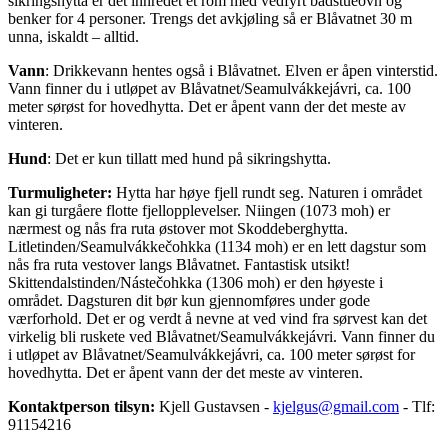
sikringshytta er det innredet et rom med vedfyrt badstueovn og
benker for 4 personer. Trengs det avkjøling så er Blåvatnet 30 m
unna, iskaldt – alltid.
Vann
: Drikkevann hentes også i Blåvatnet. Elven er åpen vinterstid.
Vann finner du i utløpet av Blåvatnet/Seamulvákkejávri, ca. 100
meter sørøst for hovedhytta. Det er åpent vann der det meste av
vinteren.
Hund
: Det er kun tillatt med hund på sikringshytta.
Turmuligheter:
Hytta har høye fjell rundt seg. Naturen i området
kan gi turgåere flotte fjellopplevelser. Niingen (1073 moh) er
nærmest og nås fra ruta østover mot Skoddeberghytta.
Litletinden/Seamulvákkečohkka (1134 moh) er en lett dagstur som
nås fra ruta vestover langs Blåvatnet. Fantastisk utsikt!
Skittendalstinden/Nástečohkka (1306 moh) er den høyeste i
området. Dagsturen dit bør kun gjennomføres under gode
værforhold. Det er og verdt å nevne at ved vind fra sørvest kan det
virkelig bli ruskete ved Blåvatnet/Seamulvákkejávri. Vann finner du
i utløpet av Blåvatnet/Seamulvákkejávri, ca. 100 meter sørøst for
hovedhytta. Det er åpent vann der det meste av vinteren.
Kontaktperson tilsyn:
Kjell Gustavsen -
kjelgus@gmail.com
- Tlf:
91154216