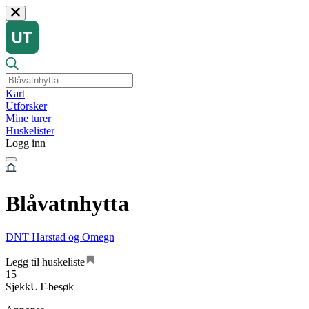
Kart
Utforsker
Mine turer
Huskelister
Logg inn
Blåvatnhytta
DNT Harstad og Omegn
Legg til huskeliste
15
SjekkUT-besøk