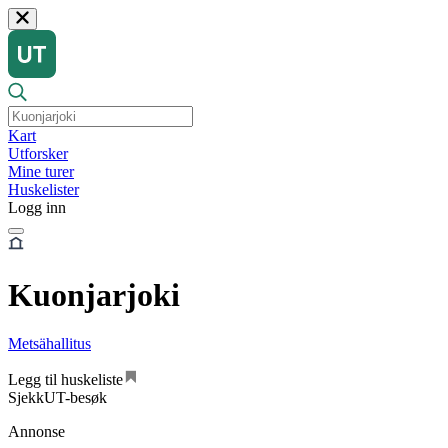
Kart
Utforsker
Mine turer
Huskelister
Logg inn
Kuonjarjoki
Metsähallitus
Legg til huskeliste
SjekkUT-besøk
Annonse