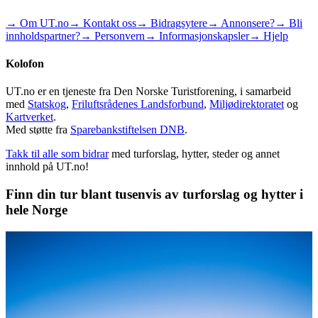
→ Om UT.no
→ Kontakt oss
→ Bidragsytere
→ Annonsere?
→ Bli
innholdspartner?
→ Personvern
→ Informasjonskapsler
→ Hjelp
Kolofon
UT.no er en tjeneste fra Den Norske Turistforening, i samarbeid
med
Statskog
,
Friluftsrådenes Landsforbund
,
Miljødirektoratet
og
Kartverket
.
Med støtte fra
Sparebankstiftelsen DNB
.
Takk til alle som bidrar
med turforslag, hytter, steder og annet
innhold på UT.no!
Finn din tur blant tusenvis av turforslag og hytter i
hele Norge