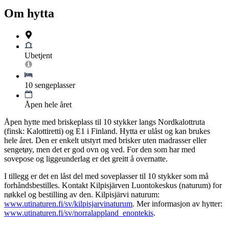
Om hytta
Ubetjent
10 sengeplasser
Åpen hele året
Åpen hytte med briskeplass til 10 stykker langs Nordkalottruta
(finsk: Kalottiretti) og E1 i Finland. Hytta er ulåst og kan brukes
hele året. Den er enkelt utstyrt med brisker uten madrasser eller
sengetøy, men det er god ovn og ved. For den som har med
sovepose og liggeunderlag er det greitt å overnatte.
I tillegg er det en låst del med soveplasser til 10 stykker som må
forhåndsbestilles. Kontakt Kilpisjärven Luontokeskus (naturum) for
nøkkel og bestilling av den. Kilpisjärvi naturum:
www.utinaturen.fi/sv/kilpisjarvinaturum
. Mer informasjon av hytter:
www.utinaturen.fi/sv/norralappland_enontekis
.