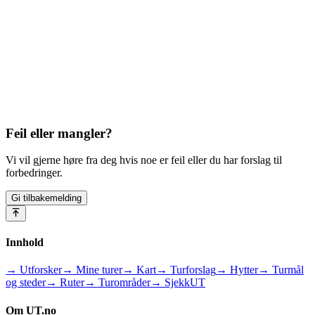
Feil eller mangler?
Vi vil gjerne høre fra deg hvis noe er feil eller du har forslag til
forbedringer.
Gi tilbakemelding
Innhold
→ Utforsker
→ Mine turer
→ Kart
→ Turforslag
→ Hytter
→ Turmål
og steder
→ Ruter
→ Turområder
→ SjekkUT
Om UT.no