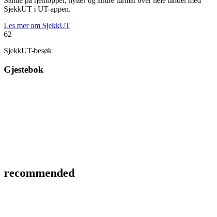
Samle på fjelltopper, hytter og andre turmål over hele landet med
SjekkUT i UT-appen.
Les mer om SjekkUT
62
SjekkUT-besøk
Gjestebok
recommended