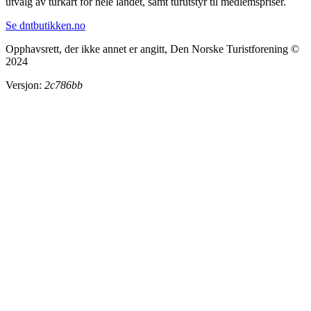
utvalg av turkart for hele landet, samt turutstyr til medlemspriser.
Se dntbutikken.no
Opphavsrett, der ikke annet er angitt, Den Norske Turistforening ©
2024
Versjon:
2c786bb