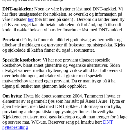
DNT-nøkkelen:
Noen av våre hytter er låst med DNT-nøkkel. Vi
har flere utsalgssteder for nøkkelen, se oversikt og informasjon på
våre nettsider
her
(bla litt ned på siden) . Dersom du lander med fly
på Kvernberget kan du betale nøkkelen på forhånd, og få tilsendt
kode til nøkkelboksen vi har der. Imarbu er låst med DNT-nøkkel.
Proviant:
På hytta finner du alltid et godt utvalg av hermetikk og
tilbehør til middagen og tørrvarer til frokosten og nistepakka. Kjeks
og sjokolade til kaffen finner du også i sortimentet.
Spesielle kostbehov:
Vi har noe proviant tilpasset spesielle
kostbehov, blant annet glutenfrie og veganske alternativer. Siden
utvalget varierer mellom hyttene, og vi ikke alltid har full oversikt
over beholdningen, anbefaler vi at gjester med spesielle
matvarebehov tar med egen proviant. Da er man trygg på å ha
tilgang til ønsket mat gjennom hele oppholdet.
Om hytta:
Hytta ble åpnet sommeren 2004. Tømmeret i hytta er
elementer av et gammelt fjøs som har stått på Ånes i Aure.
Hytta er
åpen hele året, men låst med DNT-nøkkel. Informasjon om hytta,
proviant og andre praktiske opplysninger finnes i hovedhytta.
Kjøkkenet er utstyrt med gass koketopp og alt man trenger for å lage
og servere mat. WC-ute. Reserver seng på Imarbu her:
DNT
hyttebestilling