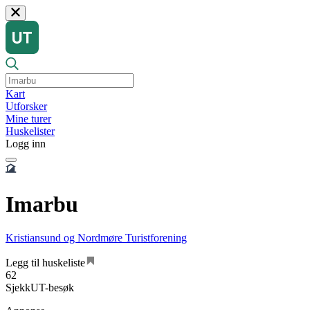
Kart
Utforsker
Mine turer
Huskelister
Logg inn
Imarbu
Kristiansund og Nordmøre Turistforening
Legg til huskeliste
62
SjekkUT-besøk