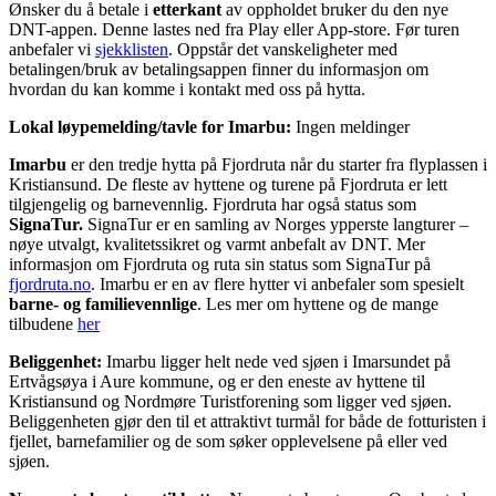
Ønsker du å betale i
etterkant
av oppholdet bruker du den nye
DNT-appen. Denne lastes ned fra Play eller App-store. Før turen
anbefaler vi
sjekklisten
. Oppstår det vanskeligheter med
betalingen/bruk av betalingsappen finner du informasjon om
hvordan du kan komme i kontakt med oss på hytta.
Lokal løypemelding/tavle for Imarbu:
Ingen meldinger
Imarbu
er den tredje hytta på Fjordruta når du starter fra flyplassen i
Kristiansund. De fleste av hyttene og turene på Fjordruta er lett
tilgjengelig og barnevennlig. Fjordruta har også status som
SignaTur.
SignaTur er en samling av Norges ypperste langturer –
nøye utvalgt, kvalitetssikret og varmt anbefalt av DNT. Mer
informasjon om Fjordruta og ruta sin status som SignaTur på
fjordruta.no
. Imarbu er en av flere hytter vi anbefaler som spesielt
barne- og familievennlige
. Les mer om hyttene og de mange
tilbudene
her
Beliggenhet:
Imarbu ligger helt nede ved sjøen i Imarsundet på
Ertvågsøya i Aure kommune, og er den eneste av hyttene til
Kristiansund og Nordmøre Turistforening som ligger ved sjøen.
Beliggenheten gjør den til et attraktivt turmål for både de fotturisten i
fjellet, barnefamilier og de som søker opplevelsene på eller ved
sjøen.