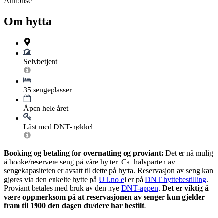
Annonse
Om hytta
Selvbetjent
35 sengeplasser
Åpen hele året
Låst med DNT-nøkkel
Booking og betaling for overnatting og proviant:
Det er nå mulig
å booke/reservere seng på våre hytter. Ca. halvparten av
sengekapasiteten er avsatt til dette på hytta. Reservasjon av seng kan
gjøres via den enkelte hytte på
UT.no e
ller på
DNT hyttebestilling
.
Proviant betales med bruk av den nye
DNT-appen
.
Det er viktig å
være oppmerksom på at reservasjonen av senger
kun
gjelder
fram til 1900 den dagen du/dere har bestilt.