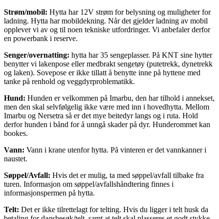
Strøm/mobil:
Hytta har 12V strøm for belysning og muligheter for
ladning. Hytta har mobildekning. Når det gjelder ladning av mobil
opplever vi av og til noen tekniske utfordringer. Vi anbefaler derfor
en powerbank i reserve.
Senger/overnatting:
hytta har
35 sengeplasser. På KNT sine hytter
benytter vi lakenpose eller medbrakt sengetøy (putetrekk, dynetrekk
og laken). Sovepose er ikke tillatt å benytte inne på hyttene med
tanke på renhold og veggdyrproblematikk.
Hund:
Hunden er velkommen på Imarbu, den har tilhold i annekset,
men den skal selvfølgelig ikke være med inn i hovedhytta. Mellom
Imarbu og Nersetra så er det mye beitedyr langs og i ruta. Hold
derfor hunden i bånd for å unngå skader på dyr. Hunderommet kan
bookes.
Vann:
Vann i krane utenfor hytta. På vinteren er det vannkanner i
naustet.
Søppel/Avfall:
Hvis det er mulig, ta med søppel/avfall tilbake fra
turen. Informasjon om søppel/avfallshåndtering finnes i
informasjonspermen på hytta.
Telt:
Det er ikke tilrettelagt for telting. Hvis du ligger i telt husk da
betaling for dagsbesøk/telt, samt at telt skal plasseres et godt stykke