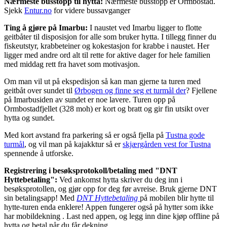
Nærmeste busstopp til hytta:
Nærmeste busstopp er Ormbostad.
Sjekk
Entur.no
for videre bussavganger
Ting å gjøre på Imarbu:
I naustet ved Imarbu ligger to flotte
geitbåter til disposisjon for alle som bruker hytta. I tillegg finner du
fiskeutstyr, krabbeteiner og kokestasjon for krabbe i naustet. Her
ligger med andre ord alt til rette for aktive dager for hele familien
med middag rett fra havet som motivasjon.
Om man vil ut på ekspedisjon så kan man gjerne ta turen med
geitbåt over sundet til
Ørbogen og finne seg et turmål der
? Fjellene
på Imarbusiden av sundet er noe lavere. Turen opp på
Ormbostadfjellet (328 moh) er kort og bratt og gir fin utsikt over
hytta og sundet.
Med kort avstand fra parkering så er også fjella på
Tustna gode
turmål
, og vil man på kajakktur så er
skjærgården vest for Tustna
spennende å utforske.
Registrering i besøksprotokoll/betaling med "DNT
Hyttebetaling":
Ved ankomst hytta skriver du deg inn i
besøksprotollen, og gjør opp for deg før avreise. Bruk gjerne DNT
sin betalingsapp! Med
DNT Hyttebetaling
på mobilen blir hytte til
hytte-turen enda enklere! Appen fungerer også på hytter som ikke
har mobildekning . Last ned appen, og legg inn dine kjøp offline på
hytta og betal når du får dekning.