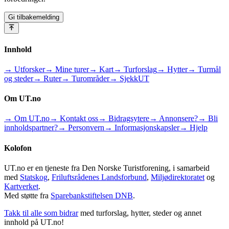
Gi tilbakemelding
Innhold
→ Utforsker
→ Mine turer
→ Kart
→ Turforslag
→ Hytter
→ Turmål
og steder
→ Ruter
→ Turområder
→ SjekkUT
Om UT.no
→ Om UT.no
→ Kontakt oss
→ Bidragsytere
→ Annonsere?
→ Bli
innholdspartner?
→ Personvern
→ Informasjonskapsler
→ Hjelp
Kolofon
UT.no er en tjeneste fra Den Norske Turistforening, i samarbeid
med
Statskog
,
Friluftsrådenes Landsforbund
,
Miljødirektoratet
og
Kartverket
.
Med støtte fra
Sparebankstiftelsen DNB
.
Takk til alle som bidrar
med turforslag, hytter, steder og annet
innhold på UT.no!