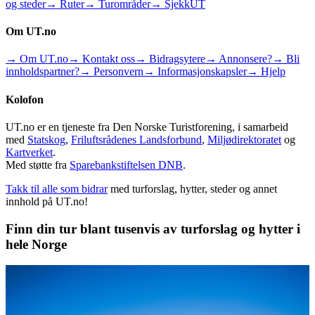
og steder
→ Ruter
→ Turområder
→ SjekkUT
Om UT.no
→ Om UT.no
→ Kontakt oss
→ Bidragsytere
→ Annonsere?
→ Bli
innholdspartner?
→ Personvern
→ Informasjonskapsler
→ Hjelp
Kolofon
UT.no er en tjeneste fra Den Norske Turistforening, i samarbeid
med
Statskog
,
Friluftsrådenes Landsforbund
,
Miljødirektoratet
og
Kartverket
.
Med støtte fra
Sparebankstiftelsen DNB
.
Takk til alle som bidrar
med turforslag, hytter, steder og annet
innhold på UT.no!
Finn din tur blant tusenvis av turforslag og hytter i
hele Norge