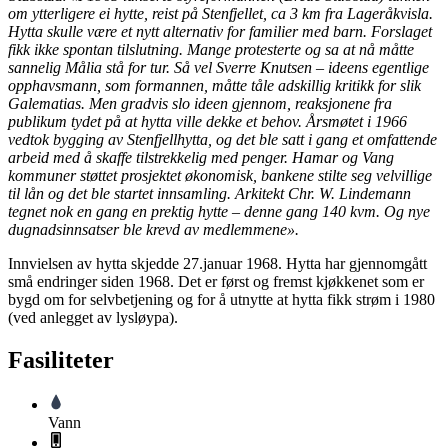
om ytterligere ei hytte, reist på Stenfjellet, ca 3 km fra Lageråkvisla.
Hytta skulle være et nytt alternativ for familier med barn. Forslaget
fikk ikke spontan tilslutning. Mange protesterte og sa at nå måtte
sannelig Målia stå for tur. Så vel Sverre Knutsen – ideens egentlige
opphavsmann, som formannen, måtte tåle adskillig kritikk for slik
Galematias. Men gradvis slo ideen gjennom, reaksjonene fra
publikum tydet på at hytta ville dekke et behov. Årsmøtet i 1966
vedtok bygging av Stenfjellhytta, og det ble satt i gang et omfattende
arbeid med å skaffe tilstrekkelig med penger. Hamar og Vang
kommuner støttet prosjektet økonomisk, bankene stilte seg velvillige
til lån og det ble startet innsamling. Arkitekt Chr. W. Lindemann
tegnet nok en gang en prektig hytte – denne gang 140 kvm. Og nye
dugnadsinnsatser ble krevd av medlemmene».
Innvielsen av hytta skjedde 27.januar 1968. Hytta har gjennomgått
små endringer siden 1968. Det er først og fremst kjøkkenet som er
bygd om for selvbetjening og for å utnytte at hytta fikk strøm i 1980
(ved anlegget av lysløypa).
Fasiliteter
Vann