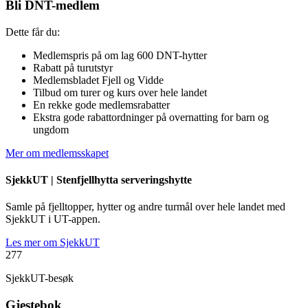
Bli DNT-medlem
Dette får du:
Medlemspris på om lag 600 DNT-hytter
Rabatt på turutstyr
Medlemsbladet Fjell og Vidde
Tilbud om turer og kurs over hele landet
En rekke gode medlemsrabatter
Ekstra gode rabattordninger på overnatting for barn og
ungdom
Mer om medlemsskapet
SjekkUT |
Stenfjellhytta serveringshytte
Samle på fjelltopper, hytter og andre turmål over hele landet med
SjekkUT i UT-appen.
Les mer om SjekkUT
277
SjekkUT-besøk
Gjestebok