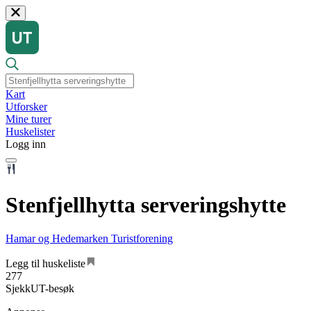
Kart
Utforsker
Mine turer
Huskelister
Logg inn
Stenfjellhytta serveringshytte
Hamar og Hedemarken Turistforening
Legg til huskeliste
277
SjekkUT-besøk