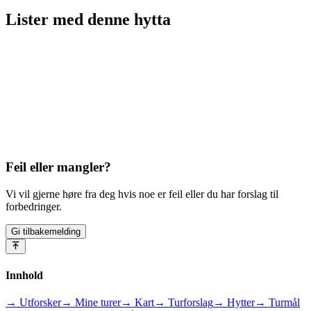
Lister med
denne hytta
Feil eller mangler?
Vi vil gjerne høre fra deg hvis noe er feil eller du har forslag til
forbedringer.
Gi tilbakemelding
Innhold
→ Utforsker
→ Mine turer
→ Kart
→ Turforslag
→ Hytter
→ Turmål