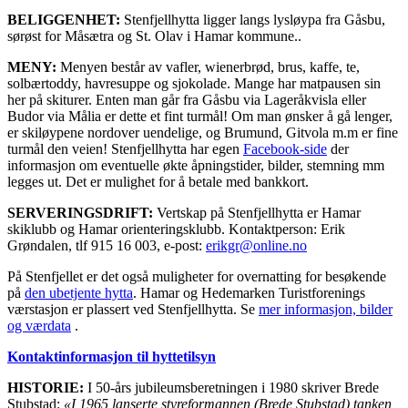
BELIGGENHET:
Stenfjellhytta ligger langs lysløypa fra Gåsbu,
sørøst for Måsætra og St. Olav i Hamar kommune..
MENY:
Menyen består av vafler, wienerbrød, brus, kaffe, te,
solbærtoddy, havresuppe og sjokolade. Mange har matpausen sin
her på skiturer. Enten man går fra Gåsbu via Lageråkvisla eller
Budor via Målia er dette et fint turmål! Om man ønsker å gå lenger,
er skiløypene nordover uendelige, og Brumund, Gitvola m.m er fine
turmål den veien! Stenfjellhytta har egen
Facebook-side
der
informasjon om eventuelle økte åpningstider, bilder, stemning mm
legges ut. Det er mulighet for å betale med bankkort.
SERVERINGSDRIFT:
Vertskap på Stenfjellhytta er Hamar
skiklubb og Hamar orienteringsklubb. Kontaktperson: Erik
Grøndalen, tlf 915 16 003, e-post:
erikgr@online.no
På Stenfjellet er det også muligheter for overnatting for besøkende
på
den ubetjente hytta
. Hamar og Hedemarken Turistforenings
værstasjon er plassert ved Stenfjellhytta. Se
mer informasjon, bilder
og værdata
.
Kontaktinformasjon til hyttetilsyn
HISTORIE:
I 50-års jubileumsberetningen i 1980 skriver Brede
Stubstad:
«I 1965 lanserte styreformannen (Brede Stubstad) tanken