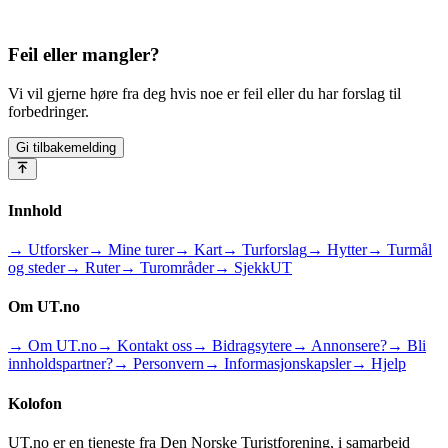
Feil eller mangler?
Vi vil gjerne høre fra deg hvis noe er feil eller du har forslag til
forbedringer.
Gi tilbakemelding
Innhold
→ Utforsker
→ Mine turer
→ Kart
→ Turforslag
→ Hytter
→ Turmål
og steder
→ Ruter
→ Turområder
→ SjekkUT
Om UT.no
→ Om UT.no
→ Kontakt oss
→ Bidragsytere
→ Annonsere?
→ Bli
innholdspartner?
→ Personvern
→ Informasjonskapsler
→ Hjelp
Kolofon
UT.no er en tjeneste fra Den Norske Turistforening, i samarbeid