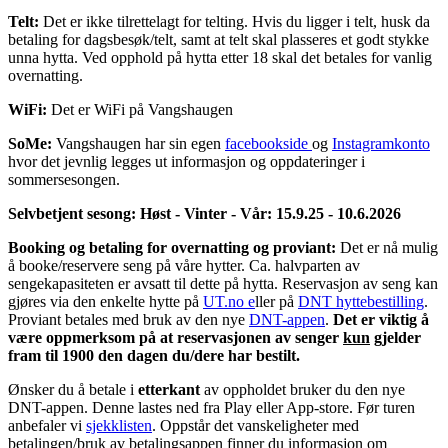
Telt:
Det er ikke tilrettelagt for telting. Hvis du ligger i telt, husk da
betaling for dagsbesøk/telt, samt at telt skal plasseres et godt stykke
unna hytta. Ved opphold på hytta etter 18 skal det betales for vanlig
overnatting.
WiFi:
Det er WiFi på Vangshaugen
SoMe:
Vangshaugen har sin egen
facebookside
og
Instagramkonto
hvor det jevnlig legges ut informasjon og oppdateringer i
sommersesongen.
Selvbetjent sesong: Høst - Vinter - Vår: 15.9.25 - 10.6.2026
Booking og betaling for overnatting og proviant:
Det er nå mulig
å booke/reservere seng på våre hytter. Ca. halvparten av
sengekapasiteten er avsatt til dette på hytta. Reservasjon av seng kan
gjøres via den enkelte hytte på
UT.no e
ller på
DNT hyttebestilling
.
Proviant betales med bruk av den nye
DNT-appen
.
Det er viktig å
være oppmerksom på at reservasjonen av senger
kun
gjelder
fram til 1900 den dagen du/dere har bestilt.
Ønsker du å betale i
etterkant
av oppholdet bruker du den nye
DNT-appen. Denne lastes ned fra Play eller App-store. Før turen
anbefaler vi
sjekklisten
. Oppstår det vanskeligheter med
betalingen/bruk av betalingsappen finner du informasjon om