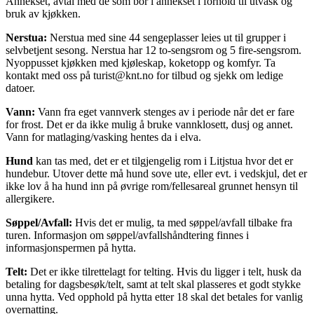
Annekset, avtal med de som bor i annekset i forhold til utvask og
bruk av kjøkken.
Nerstua:
Nerstua med sine 44 sengeplasser leies ut til grupper i
selvbetjent sesong. Nerstua har 12 to-sengsrom og 5 fire-sengsrom.
Nyoppusset kjøkken med kjøleskap, koketopp og komfyr. Ta
kontakt med oss på turist@knt.no for tilbud og sjekk om ledige
datoer.
Vann:
Vann fra eget vannverk stenges av i periode når det er fare
for frost. Det er da ikke mulig å bruke vannklosett, dusj og annet.
Vann for matlaging/vasking hentes da i elva.
Hund
kan tas med, det er et tilgjengelig rom i Litjstua hvor det er
hundebur. Utover dette må hund sove ute, eller evt. i vedskjul, det er
ikke lov å ha hund inn på øvrige rom/fellesareal grunnet hensyn til
allergikere.
Søppel/Avfall:
Hvis det er mulig, ta med søppel/avfall tilbake fra
turen. Informasjon om søppel/avfallshåndtering finnes i
informasjonspermen på hytta.
Telt:
Det er ikke tilrettelagt for telting. Hvis du ligger i telt, husk da
betaling for dagsbesøk/telt, samt at telt skal plasseres et godt stykke
unna hytta. Ved opphold på hytta etter 18 skal det betales for vanlig
overnatting.