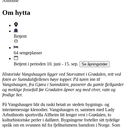
Annonse
Om hytta
Betjent
64 sengeplasser
Betjent i perioden 10. juni - 15. sep.
Se åpningstider
Historiske Vangshaugen ligger ved Storvatnet i Grødalen, rett ved
foten av Sunndalsfjellenes høye topper. På turen inn til
Vangshaugen, fra Gjøra i Sunndalen, passerer du gamle fjellgarder
og mektige fossefall før Grødalen åpner seg med elver, vatn og
frodige lier.
På Vangshaugen blir du raskt betatt av stedets bygnings- og
interiørmessige klenodier. Vangshaugen er, sammen med Lady
Arbuthnotts sportsvilla Alfheim litt lenger vest i Grødalen, to
kulturhistoriske perler i dalføret. Bygningene forteller sitt tydelige
språk om en svunnen tid fra fjellturismens barndom i Norge. Som