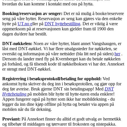
hvordan du kan komme i kontakt med oss på hytta.
Booking/reservasjon av senger:
Det er nå mulig å booke/reservere
seng på våre hytter. Reservasjon av seng kan gjøres via den enkelte
hytte på
UT.no e
ller på
DNT hyttebestilling
. Det er viktig å være
oppmerksom på at reservasjonen kun gjelder fram til 1900 den
dagen du/dere har bestilt.
DNT-nøkkelen:
Noen av våre hytter, blant annet Vangshaugen, er
låst med DNT-nøkkel. Vi har flere utsalgssteder for nøkkelen, se
oversikt og informasjon på våre nettsider (bla litt ned på siden)
her
.
Dersom du lander med fly på Kvernberget kan du betale nøkkelen
på forhånd, og få tilsendt kode til nøkkelboksen vi har der. Annekset
er stengt med DNT-nøkkel.
Registrering i besøksprotokoll/betaling for opphold:
Ved
ankomst hytta skriver du deg inn i besøksprotollen, og gjør opp for
deg før avreise. Bruk gjerne DNT sin betalingsapp! Med
DNT
Hyttebetaling
på mobilen blir hytte til hytte-turen enda enklere!
Appen fungerer også på hytter som ikke har mobildekning - du
legger da inn dine kjøp offline på hytta og betaler via appen på
mobilen når du får dekning.
Proviant:
På Annekset finner du alltid et godt utvalg av hermetikk
og tilbehør til middagen og tørrvarer til frokosten og nistepakka.