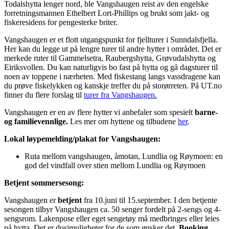
Todalshytta lenger nord, ble Vangshaugen reist av den engelske
forretningsmannen Ethelbert Lort-Phillips og brukt som jakt- og
fiskeresidens for pengesterke briter.
Vangshaugen er et flott utgangspunkt for fjellturer i Sunndalsfjella.
Her kan du legge ut på lengre turer til andre hytter i området. Det er
merkede ruter til Gammelsetra, Raubergshytta, Grøvudalshytta og
Eiriksvollen. Du kan naturligvis bo fast på hytta og gå dagsturer til
noen av toppene i nærheten. Med fiskestang langs vassdragene kan
du prøve fiskelykken og kanskje treffer du på storørreten. På UT.no
finner du flere forslag til
turer fra Vangshaugen.
Vangshaugen er en av flere hytter vi anbefaler som spesielt
barne-
og familievennlige.
Les mer om hyttene og tilbudene
her
.
Lokal løypemelding/plakat for Vangshaugen:
Ruta mellom vangshaugen, åmotan, Lundlia og Røymoen: en
god del vindfall over stien mellom Lundlia og Røymoen
Betjent sommersesong:
Vangshaugen er
betjent
fra 10.juni til 15.september. I den betjente
sesongen tilbyr Vangshaugen ca. 50 senger fordelt på 2-sengs og 4-
sengsrom. Lakenpose eller eget sengetøy må medbringes eller leies
på hytta. Det er dusjmuligheter for de som ønsker det.
Booking