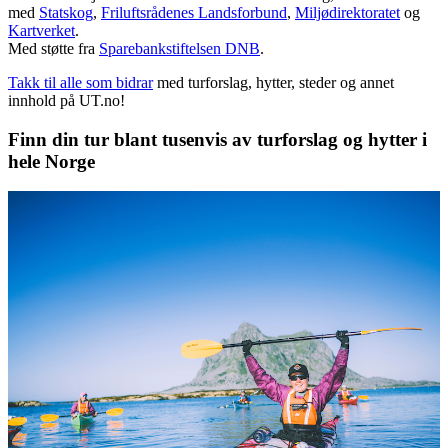
med
Statskog
,
Friluftsrådenes Landsforbund
,
Miljødirektoratet
og
Kartverket
.
Med støtte fra
Sparebankstiftelsen DNB
.
Takk til alle som bidrar
med turforslag, hytter, steder og annet
innhold på UT.no!
Finn din tur blant tusenvis av turforslag og hytter i
hele Norge