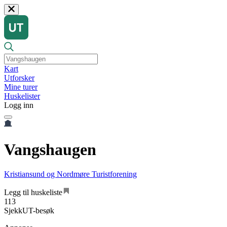
Kart
Utforsker
Mine turer
Huskelister
Logg inn
Vangshaugen
Kristiansund og Nordmøre Turistforening
Legg til huskeliste
113
SjekkUT-besøk