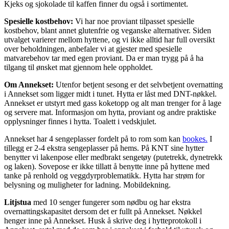
Kjeks og sjokolade til kaffen finner du også i sortimentet.
Spesielle kostbehov:
Vi har noe proviant tilpasset spesielle
kostbehov, blant annet glutenfrie og veganske alternativer. Siden
utvalget varierer mellom hyttene, og vi ikke alltid har full oversikt
over beholdningen, anbefaler vi at gjester med spesielle
matvarebehov tar med egen proviant. Da er man trygg på å ha
tilgang til ønsket mat gjennom hele oppholdet.
Om Annekset:
Utenfor betjent sesong er det selvbetjent overnatting
i Annekset som ligger midt i tunet. Hytta er låst med DNT-nøkkel.
Annekset er utstyrt med gass koketopp og alt man trenger for å lage
og servere mat. Informasjon om hytta, proviant og andre praktiske
opplysninger finnes i hytta. Toalett i vedskjulet.
Annekset har 4 sengeplasser fordelt på to rom som kan
bookes.
I
tillegg er 2-4 ekstra sengeplasser på hems. På KNT sine hytter
benytter vi lakenpose eller medbrakt sengetøy (putetrekk, dynetrekk
og laken). Sovepose er ikke tillatt å benytte inne på hyttene med
tanke på renhold og veggdyrproblematikk. Hytta har strøm for
belysning og muligheter for ladning. Mobildekning.
Litjstua
med 10 senger
fungerer som nødbu og har ekstra
overnattingskapasitet dersom det er fullt på Annekset. Nøkkel
henger inne på Annekset. Husk å skrive deg i hytteprotokoll i