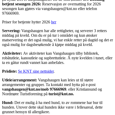
betjent sesongen 2026:
Reservasjon av overnatting for 2026
sesongen kan gjøres via vangshaugen@knt.no eller telefon
97666969.
Priser for betjente hytter 2026
her
Servering:
Vangshaugen har alle rettigheter, og serverer 3 retters
middag på kveld. Om du er på tur i området og kun ønsker
matservering er det også mulig, vi har enkle retter på dagtid og det er
også mulig for dagsbesøkende å kjøpe middag på kveld.
Aktiviteter:
Av aktiviteter kan Vangshaugen tilby bibliotek,
robåtutleie, kanoutleie og supbrettutleie. Å nyte kvelden i tunet, eller
ta en gåtur rundt vannet kan anbefales.
Prisliste:
Se KNT sine nettsider
.
Utleie/arrangement:
Vangshaugen kan leies ut til større
arrangementer og grupper. Ta kontakt med hytta på e-post
vangshaugen@knt.no/mob 97666969
. eller Kristiansund og
Nordmøre Turistforening på
turist@knt.no.
Hund:
Det er mulig å ha med hund, to av rommene har bur til
hunden. Utover dette skal hunden ikke være i fellesareal, dette
grunnet hensyn til allergikere.