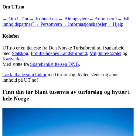
Om UT.no
→ Om UT.no
→ Kontakt oss
→ Bidragsytere
→ Annonsere?
→ Bli
innholdspartner?
→ Personvern
→ Informasjonskapsler
→ Hjelp
Kolofon
UT.no er en tjeneste fra Den Norske Turistforening, i samarbeid
med
Statskog
,
Friluftsrådenes Landsforbund
,
Miljødirektoratet
og
Kartverket
.
Med støtte fra
Sparebankstiftelsen DNB
.
Takk til alle som bidrar
med turforslag, hytter, steder og annet
innhold på UT.no!
Finn din tur blant tusenvis av turforslag og hytter i
hele Norge