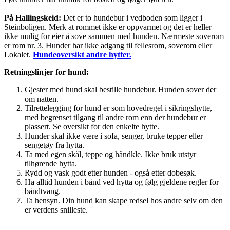
På Hallingskeid:
Det er to hundebur i vedboden som ligger i
Steinboligen. Merk at rommet ikke er oppvarmet og det er heller
ikke mulig for eier å sove sammen med hunden. Nærmeste soverom
er rom nr. 3. Hunder har ikke adgang til fellesrom, soverom eller
Lokalet.
Hundeoversikt andre hytter.
Retningslinjer for hund:
Gjester med hund skal bestille hundebur. Hunden sover der
om natten.
Tilrettelegging for hund er som hovedregel i sikringshytte,
med begrenset tilgang til andre rom enn der hundebur er
plassert. Se oversikt for den enkelte hytte.
Hunder skal ikke være i sofa, senger, bruke tepper eller
sengetøy fra hytta.
Ta med egen skål, teppe og håndkle. Ikke bruk utstyr
tilhørende hytta.
Rydd og vask godt etter hunden - også etter dobesøk.
Ha alltid hunden i bånd ved hytta og følg gjeldene regler for
båndtvang.
Ta hensyn. Din hund kan skape redsel hos andre selv om den
er verdens snilleste.