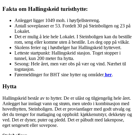
Fakta om Hallingskeid turisthytte:
Anlegget ligger 1049 moh. i høyfjellsterreng.
Antall soveplasser er 53. Fordelt 30 på Steinboligen og 23 på
Lokalet.
Det er mulig å leie hele Lokalet. I Steinboligen kan du bestille
rom, seng eller komme uten å bestille. Les deg opp på vilkår.
Skolens ferier og i høsthelger har Hallingskeid hyttevert.
Letteste startpunkt: Hallingskeid stasjon. Toget stopper i
tunnel, kun 200 meter fra hytta.
Sesong: Hele året, men vær obs på vær og vind. Nærhet til
togstasjon.
Føremeldinger for BHT sine hytter og områder
her
.
Hytta
Hallingskeid består av to hytter. De er ulåst og tilgjengelig hele året.
Anlegget har innlagt vann og strøm, men utedo i kombinasjon med
hovedhytten, Steinboligen. Det er proviantlager med godt utvalg og
det du trenger for matlaging og opphold: kjøkkenutstyr, dekketøy og
ved. Det er dyner, puter og pledd. Det er påbudt med lakenpose,
eget sengesett eller sovepose.