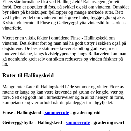
Ellers står turmålene i kø ved Hallingskeid! Rallarvegen går rett
forbi. Den er populær til fots, på sykkel og ski om vinteren. Området
byr ellers på badekulper, fjelltopper og mange merkede ruter. Rett
ved hytten er det om vinteren fint å grave huler, bygge iglo og ake.
Kvistet vinterrute til Finse og Geiteryggshytta vinterstid fra skolens
vinterferie.
Været er en viktig faktor i områdene Finse - Hallingskeid om
vinteren. Det skifter fort og man må ha godt utstyr i sekken også på
dagsturene. De beste skiturene krever stabilt og godt vær, men
innover i dalene, langs kvisteløypene og langs Rallarveien kan man
gå noenlunde greit selv om sikten reduseres og vinden friskner på
litt.
Ruter til Hallingskeid
Mange ruter fører til Hallingskeid både sommer og vinter. Flere av
rutene er lange og kan være krevende på grunn av lengde, vær og
føre. Sett deg godt inn i turbeskrivelser og ta alltid hensyn til form,
kompetanse og værforhold når du planlegger tur i høyfjellet.
Finse - Hallingskeid -
sommerrute
- gradering rød
Geiteryggshytta - Hallingskeid -
sommerrute
- gradering svart