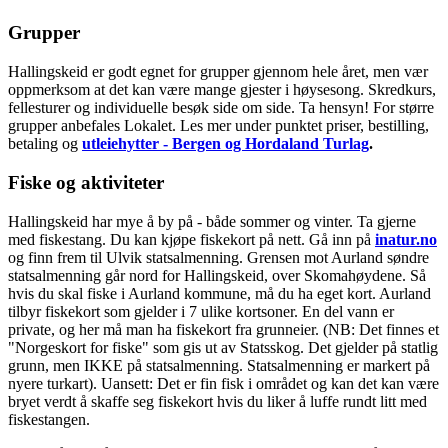
Grupper
Hallingskeid er godt egnet for grupper gjennom hele året, men vær
oppmerksom at det kan være mange gjester i høysesong. Skredkurs,
fellesturer og individuelle besøk side om side. Ta hensyn! For større
grupper anbefales Lokalet. Les mer under punktet priser, bestilling,
betaling og
utleiehytter - Bergen og Hordaland Turlag
.
Fiske og aktiviteter
Hallingskeid har mye å by på - både sommer og vinter. Ta gjerne
med fiskestang. Du kan kjøpe fiskekort på nett. Gå inn på
inatur.no
og finn frem til Ulvik statsalmenning. Grensen mot Aurland søndre
statsalmenning går nord for Hallingskeid, over Skomahøydene. Så
hvis du skal fiske i Aurland kommune, må du ha eget kort. Aurland
tilbyr fiskekort som gjelder i 7 ulike kortsoner. En del vann er
private, og her må man ha fiskekort fra grunneier. (NB: Det finnes et
"Norgeskort for fiske" som gis ut av Statsskog. Det gjelder på statlig
grunn, men IKKE på statsalmenning. Statsalmenning er markert på
nyere turkart). Uansett: Det er fin fisk i området og kan det kan være
bryet verdt å skaffe seg fiskekort hvis du liker å luffe rundt litt med
fiskestangen.