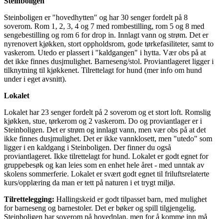
Steinboligen
Steinboligen er "hovedhytten" og har 30 senger fordelt på 8
soverom. Rom 1, 2, 3, 4 og 7 med rombestilling, rom 5 og 8 med
sengebestilling og rom 6 for drop in. Innlagt vann og strøm. Det er
nyrenovert kjøkken, stort oppholdsrom, gode tørkefasiliteter, samt to
vaskerom. Utedo er plassert i "kaldgangen" i hytta. Vær obs på at
det ikke finnes dusjmulighet. Barneseng/stol. Proviantlageret ligger i
tilknytning til kjøkkenet. Tilrettelagt for hund (mer info om hund
under i eget avsnitt).
Lokalet
Lokalet har 23 senger fordelt på 2 soverom og et stort loft. Romslig
kjøkken, stue, tørkerom og 2 vaskerom. Do og proviantlager er i
Steinboligen. Det er strøm og innlagt vann, men vær obs på at det
ikke finnes dusjmulighet. Det er ikke vannklosett, men "utedo" som
ligger i en kaldgang i Steinboligen. Der finner du også
proviantlageret. Ikke tilrettelagt for hund. Lokalet er godt egnet for
gruppebesøk og kan leies som en enhet hele året - med unntak av
skolens sommerferie. Lokalet er svært godt egnet til friluftsrelaterte
kurs/opplæring da man er tett på naturen i et trygt miljø.
Tilrettelegging:
Hallingskeid er godt tilpasset barn, med mulighet
for barneseng og barnestoler. Det er bøker og spill tilgjengelig.
Steinboligen har soverom på hovedplan, men for å komme inn må