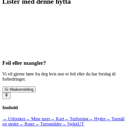
Lister med
denne hytta
Feil eller mangler?
Vi vil gjerne høre fra deg hvis noe er feil eller du har forslag til
forbedringer.
Gi tilbakemelding
Innhold
→ Utforsker
→ Mine turer
→ Kart
→ Turforslag
→ Hytter
→ Turmål
og steder
→ Ruter
→ Turområder
→ SjekkUT