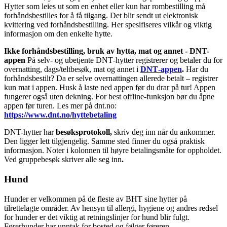
Hytter som leies ut som en enhet eller kun har rombestilling må
forhåndsbestilles for å få tilgang. Det blir sendt ut elektronisk
kvittering ved forhåndsbestilling. Her spesifiseres vilkår og viktig
informasjon om den enkelte hytte.
Ikke forhåndsbestilling, bruk av hytta, mat og annet - DNT-
appen
På selv- og ubetjente DNT‑hytter registrerer og betaler du for
overnatting, dags/teltbesøk, mat og annet i
DNT‑appen
.
Har du
forhåndsbestilt? Da er selve overnattingen allerede betalt – registrer
kun mat i appen. Husk å laste ned appen før du drar på tur! Appen
fungerer også uten dekning. For best offline‑funksjon bør du åpne
appen før turen. Les mer på dnt.no:
https://www.dnt.no/hyttebetaling
DNT-hytter har
besøksprotokoll,
skriv deg inn når du ankommer.
Den ligger lett tilgjengelig. Samme sted finner du også praktisk
informasjon. Noter i kolonnen til høyre betalingsmåte for oppholdet.
Ved gruppebesøk skriver alle seg inn
.
Hund
Hunder er velkommen på de fleste av BHT sine hytter på
tilrettelagte områder. Av hensyn til allergi, hygiene og andres redsel
for hunder er det viktig at retningslinjer for hund blir fulgt.
Førerhunder har unntak for bosted og følger føreren.