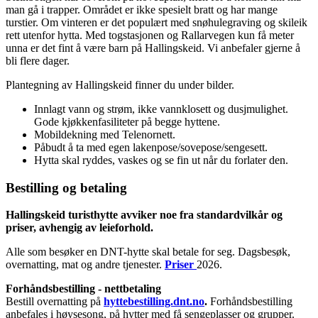
man gå i trapper. Området er ikke spesielt bratt og har mange
turstier. Om vinteren er det populært med snøhulegraving og skileik
rett utenfor hytta. Med togstasjonen og Rallarvegen kun få meter
unna er det fint å være barn på Hallingskeid. Vi anbefaler gjerne å
bli flere dager.
Plantegning av Hallingskeid finner du under bilder.
Innlagt vann og strøm, ikke vannklosett og dusjmulighet.
Gode kjøkkenfasiliteter på begge hyttene.
Mobildekning med Telenornett.
Påbudt å ta med egen lakenpose/sovepose/sengesett.
Hytta skal ryddes, vaskes og se fin ut når du forlater den.
Bestilling og betaling
Hallingskeid turisthytte avviker noe fra standardvilkår og
priser, avhengig av leieforhold.
Alle som besøker en DNT-hytte skal betale for seg. Dagsbesøk,
overnatting, mat og andre tjenester.
Priser
2026.
Forhåndsbestilling - nettbetaling
Bestill overnatting på
hyttebestilling.dnt.no
.
Forhåndsbestilling
anbefales i høysesong, på hytter med få sengeplasser og grupper.