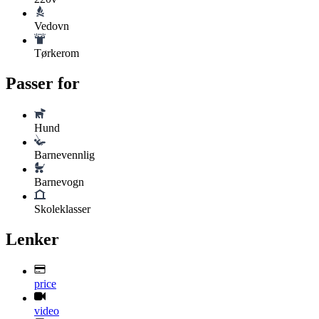
Vedovn
Tørkerom
Passer for
Hund
Barnevennlig
Barnevogn
Skoleklasser
Lenker
price
video