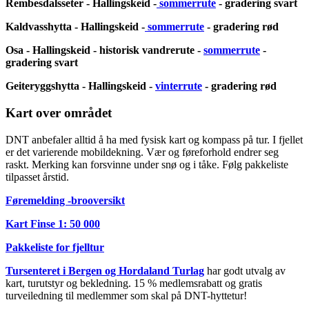
Rembesdalsseter - Hallingskeid -
sommerrute
- gradering svart
Kaldvasshytta - Hallingskeid -
sommerrute
- gradering rød
Osa - Hallingskeid - historisk vandrerute -
sommerrute
-
gradering svart
Geiteryggshytta - Hallingskeid -
vinterrute
- gradering rød
Kart over området
DNT anbefaler alltid å ha med fysisk kart og kompass på tur. I fjellet
er det varierende mobildekning. Vær og føreforhold endrer seg
raskt. Merking kan forsvinne under snø og i tåke. Følg pakkeliste
tilpasset årstid.
Føremelding -brooversikt
Kart Finse 1: 50 000
Pakkeliste for fjelltur
Tursenteret i Bergen og Hordaland Turlag
har godt utvalg av
kart, turutstyr og bekledning. 15 % medlemsrabatt og gratis
turveiledning til medlemmer som skal på DNT-hyttetur!