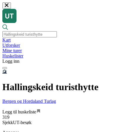
Kart
Utforsker
Mine turer
Huskelister
Logg inn
Hallingskeid turisthytte
Bergen og Hordaland Turlag
Legg til huskeliste
319
SjekkUT-besøk