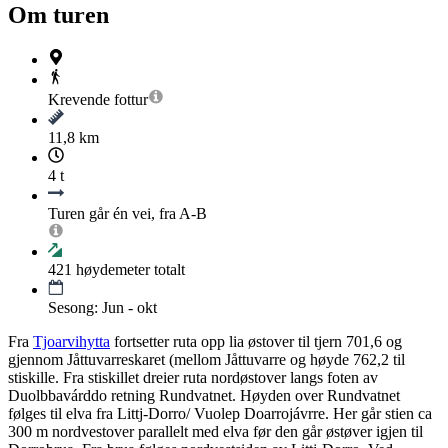
Om turen
Krevende
fottur
11,8 km
4 t
Turen går én vei, fra A-B
421
høydemeter totalt
Sesong: Jun - okt
Fra
Tjoarvihytta
fortsetter ruta opp lia østover til tjern 701,6 og
gjennom Jåttuvarreskaret (mellom Jåttuvarre og høyde 762,2 til
stiskille. Fra stiskillet dreier ruta nordøstover langs foten av
Duolbbavárddo retning Rundvatnet. Høyden over Rundvatnet
følges til elva fra Littj-Dorro/ Vuolep Doarrojávrre. Her går stien ca
300 m nordvestover parallelt med elva før den går østøver igjen til