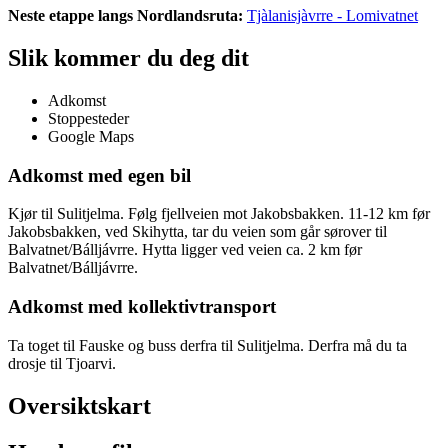
Neste etappe langs Nordlandsruta:
Tjàlanisjàvrre - Lomivatnet
Slik kommer du deg dit
Adkomst
Stoppesteder
Google Maps
Adkomst med egen bil
Kjør til Sulitjelma. Følg fjellveien mot Jakobsbakken. 11-12 km før
Jakobsbakken, ved Skihytta, tar du veien som går sørover til
Balvatnet/Bálljávrre. Hytta ligger ved veien ca. 2 km før
Balvatnet/Bálljávrre.
Adkomst med kollektivtransport
Ta toget til Fauske og buss derfra til Sulitjelma. Derfra må du ta
drosje til Tjoarvi.
Oversiktskart