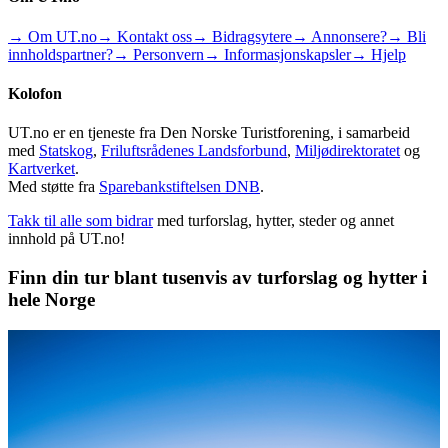
→ Om UT.no
→ Kontakt oss
→ Bidragsytere
→ Annonsere?
→ Bli
innholdspartner?
→ Personvern
→ Informasjonskapsler
→ Hjelp
Kolofon
UT.no er en tjeneste fra Den Norske Turistforening, i samarbeid
med
Statskog
,
Friluftsrådenes Landsforbund
,
Miljødirektoratet
og
Kartverket
.
Med støtte fra
Sparebankstiftelsen DNB
.
Takk til alle som bidrar
med turforslag, hytter, steder og annet
innhold på UT.no!
Finn din tur blant tusenvis av turforslag og hytter i
hele Norge