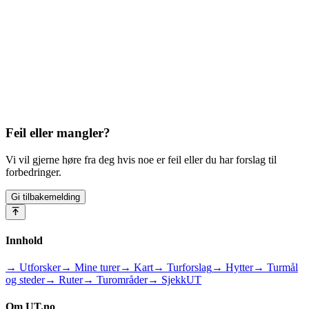
Feil eller mangler?
Vi vil gjerne høre fra deg hvis noe er feil eller du har forslag til
forbedringer.
Gi tilbakemelding
Innhold
→ Utforsker
→ Mine turer
→ Kart
→ Turforslag
→ Hytter
→ Turmål
og steder
→ Ruter
→ Turområder
→ SjekkUT
Om UT.no