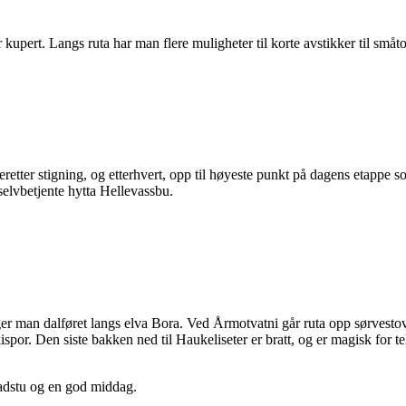
 kupert. Langs ruta har man flere muligheter til korte avstikker til småto
retter stigning, og etterhvert, opp til høyeste punkt på dagens etappe
elvbetjente hytta Hellevassbu.
lger man dalføret langs elva Bora. Ved Årmotvatni går ruta opp sørvestov
ispor. Den siste bakken ned til Haukeliseter er bratt, og er magisk for
badstu og en god middag.