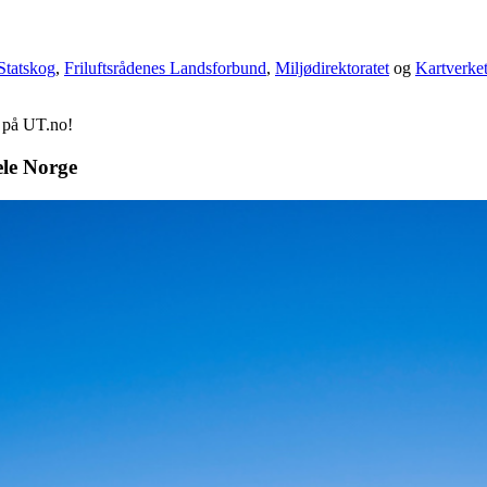
Statskog
,
Friluftsrådenes Landsforbund
,
Miljødirektoratet
og
Kartverke
d på UT.no!
ele Norge