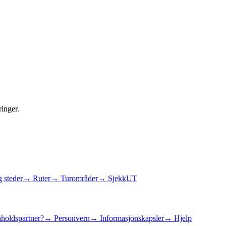
ringer.
 steder
→ Ruter
→ Turområder
→ SjekkUT
holdspartner?
→ Personvern
→ Informasjonskapsler
→ Hjelp