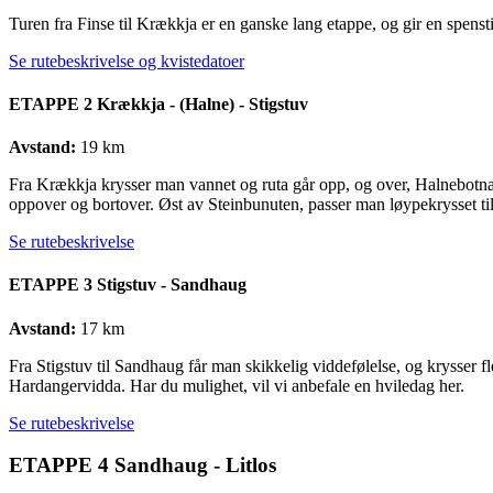
Turen fra Finse til Krækkja er en ganske lang etappe, og gir en spensti
Se rutebeskrivelse og kvistedatoer
ETAPPE 2 Krækkja - (Halne) - Stigstuv
Avstand:
19 km
Fra Krækkja krysser man vannet og ruta går opp, og over, Halnebotnan.
oppover og bortover. Øst av Steinbunuten, passer man løypekrysset til 
Se rutebeskrivelse
ETAPPE 3 Stigstuv - Sandhaug
Avstand:
17 km
Fra Stigstuv til Sandhaug får man skikkelig viddefølelse, og krysser fl
Hardangervidda. Har du mulighet, vil vi anbefale en hviledag her.
Se rutebeskrivelse
ETAPPE 4 Sandhaug - Litlos