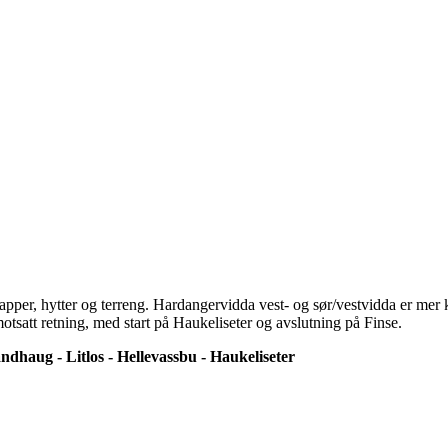
etapper, hytter og terreng. Hardangervidda vest- og sør/vestvidda er mer k
motsatt retning, med start på Haukeliseter og avslutning på Finse.
andhaug - Litlos - Hellevassbu - Haukeliseter