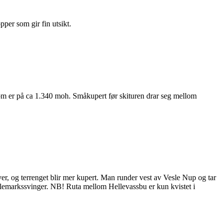
pper som gir fin utsikt.
 som er på ca 1.340 moh. Småkupert før skituren drar seg mellom
er, og terrenget blir mer kupert. Man runder vest av Vesle Nup og tar
 telemarkssvinger. NB! Ruta mellom Hellevassbu er kun kvistet i