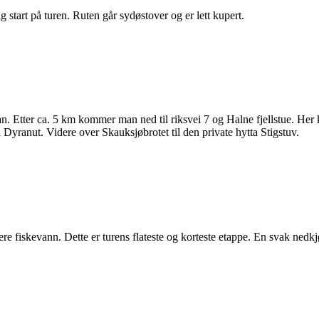
g start på turen. Ruten går sydøstover og er lett kupert.
 Etter ca. 5 km kommer man ned til riksvei 7 og Halne fjellstue. Her ka
Dyranut. Videre over Skauksjøbrotet til den private hytta Stigstuv.
ere fiskevann. Dette er turens flateste og korteste etappe. En svak nedkj