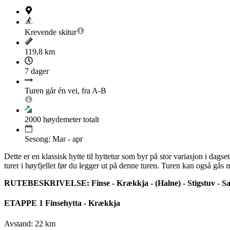
Krevende
skitur
119,8 km
7 dager
Turen går én vei, fra A-B
2000
høydemeter totalt
Sesong: Mar - apr
Dette er en klassisk hytte til hyttetur som byr på stor variasjon i dags
turer i høyfjellet før du legger ut på denne turen. Turen kan også gås 
RUTEBESKRIVELSE:
Finse - Krækkja - (Halne) - Stigstuv - S
ETAPPE 1 Finsehytta - Krækkja
Avstand: 22 km