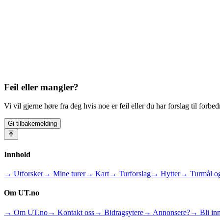
Feil eller mangler?
Vi vil gjerne høre fra deg hvis noe er feil eller du har forslag til forbed
Gi tilbakemelding
Innhold
→ Utforsker
→ Mine turer
→ Kart
→ Turforslag
→ Hytter
→ Turmål og
Om UT.no
→ Om UT.no
→ Kontakt oss
→ Bidragsytere
→ Annonsere?
→ Bli inn