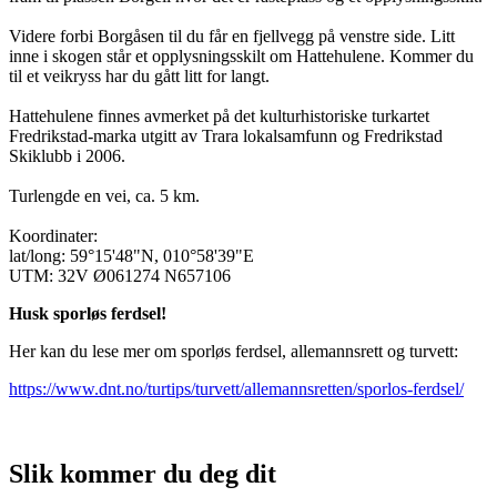
Videre forbi Borgåsen til du får en fjellvegg på venstre side. Litt
inne i skogen står et opplysningsskilt om Hattehulene. Kommer du
til et veikryss har du gått litt for langt.
Hattehulene finnes avmerket på det kulturhistoriske turkartet
Fredrikstad-marka utgitt av Trara lokalsamfunn og Fredrikstad
Skiklubb i 2006.
Turlengde en vei, ca. 5 km.
Koordinater:
lat/long: 59°15'48"N, 010°58'39"E
UTM: 32V Ø061274 N657106
Husk sporløs ferdsel!
Her kan du lese mer om sporløs ferdsel, allemannsrett og turvett:
https://www.dnt.no/turtips/turvett/allemannsretten/sporlos-ferdsel/
Slik kommer du deg dit