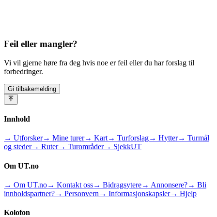
Feil eller mangler?
Vi vil gjerne høre fra deg hvis noe er feil eller du har forslag til
forbedringer.
Gi tilbakemelding
Innhold
→ Utforsker
→ Mine turer
→ Kart
→ Turforslag
→ Hytter
→ Turmål
og steder
→ Ruter
→ Turområder
→ SjekkUT
Om UT.no
→ Om UT.no
→ Kontakt oss
→ Bidragsytere
→ Annonsere?
→ Bli
innholdspartner?
→ Personvern
→ Informasjonskapsler
→ Hjelp
Kolofon