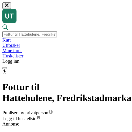
Kart
Utforsker
Mine turer
Huskelister
Logg inn
Fottur til
Hattehulene, Fredrikstadmarka
Publisert av privatperson
Legg til huskeliste
Annonse