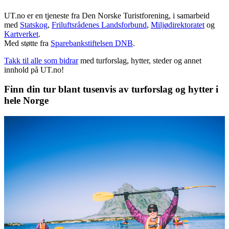
UT.no er en tjeneste fra Den Norske Turistforening, i samarbeid
med
Statskog
,
Friluftsrådenes Landsforbund
,
Miljødirektoratet
og
Kartverket
.
Med støtte fra
Sparebankstiftelsen DNB
.
Takk til alle som bidrar
med turforslag, hytter, steder og annet
innhold på UT.no!
Finn din tur blant tusenvis av turforslag og hytter i
hele Norge