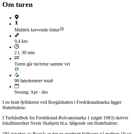
Om turen
Middels krevende
fottur
9,4 km
2 t, 30 min
Turen går tur/retur samme vei
98
høydemeter totalt
Sesong: Apr - des
I en bratt fjellskrent ved Borgåshatten i Fredrikstadmarka ligger
Hattehulene.
I Turhåndbok for Fredrikstad-Rolvsøymarka 1 (utgitt 1983) skriver
lokalhistoriker Svein Skahjem bl.a. følgende om Hattehulene:
"På østsiden av Borgås er det en stupbratt fjellvegg på mellom 10 og