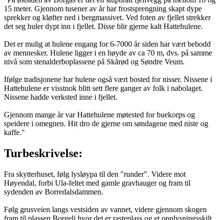
15 meter. Gjennom tusener av år har frostsprengning skapt dype
sprekker og kløfter ned i bergmassivet. Ved foten av fjellet strekker
det seg huler dypt inn i fjellet. Disse blir gjerne kalt Hattehulene.
Det er mulig at hulene engang for 6-7000 år siden har vært bebodd
av mennesker. Hulene ligger i en høyde av ca 70 m, dvs. på samme
nivå som stenalderboplassene på Skårød og Søndre Veum.
Ifølge tradisjonene har hulene også vært bosted for nisser. Nissene i
Hattehulene er visstnok blitt sett flere ganger av folk i nabolaget.
Nissene hadde verksted inne i fjellet.
Gjennom mange år var Hattehulene møtested for buekorps og
speidere i omegnen. Hit dro de gjerne om søndagene med niste og
kaffe."
Turbeskrivelse:
Fra skytterhuset, følg lysløypa til den "runder". Videre mot
Høyendal, forbi Ula-feltet med gamle gravhauger og fram til
sydenden av Borredalsdammen.
Følg grusveien langs vestsiden av vannet, videre gjennom skogen
fram til plassen Borgeli hvor det er rasteplass og et opplysningsskilt.