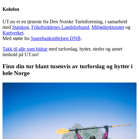
Kolofon
UT.no er en tjeneste fra Den Norske Turistforening, i samarbeid
med
Statskog
,
Friluftsrådenes Landsforbund
,
Miljødirektoratet
og
Kartverket
.
Med støtte fra
Sparebankstiftelsen DNB
.
Takk til alle som bidrar
med turforslag, hytter, steder og annet
innhold på UT.no!
Finn din tur blant tusenvis av turforslag og hytter i
hele Norge