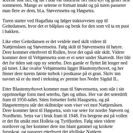
sommeren. Mange av setrene er fortsatt intakt og på turen passerer
man flere av dem, bl.a. Støvernsetra og Høgsetra.
Turen starter ved Hagaflata og følger traktorveien opp til
Geitedansen, hvor det er bålplass og benk for den som vil ta en pust
i bakken.
Like etter Geitedansen er det veidele med skilt videre til
Nattjernåsen og Støvernsetra. Følg skilt til Støvernsetra til høyre.
Dere kommer etterhvert til Rullen, hvor det også står skilt. Videre
kommer dere til Vebjørnsetra som er ei seter under Skatvedt. Her blir
det for tiden satt opp ny seterbu. Den gamle er flyttet litt lenger ned
på tunet. Like ovafor Vebjørnsetra ligger Blautemyrhovet, og her
finner dere turens første turbok i postkasse på ei gran. Skriv inn
navnet så er du med i trekning av premie hos Nedre Sigdal IL.
Etter Blautemyrhovet kommer man til Støvernsetra, som står i sin
opprinnelige form med seterbu, fjøs og uthus. Her var det seterdrift
fram til 1950-tallet. Stien fortsetter forbi Haugsetra, og på
Høgsetermyra står det skiltstolpe som viser vei mot Nattjernåsen.
Dere kommer først til Høgsetra, som var seter for nordre Støvern og
Nordheim. Setra var i bruk fram til 1948. Fra bergene øst på vollen
er det fin utsikt mot Holleia og Tyrifjorden. Følg stien videre
nordover og her kommer dere inn blant gammel og krokete
furuskog, og passerer etterhvert det idylliske Nattjern.