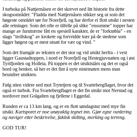
I turboka på Nattjernåsen er det skrevet ned litt historie fra dette
skogsområdet: "Fladda med Nattjernåsen stikker seg ut som det
høgeste området sør for Norefjell, og har derfor ei flott utsikt i nesten
alle retninger. Som det ofte er tilfelle på slike "ensomme" topper har
mange av furutrærne fått en spesiell karakter, de er "forkrøbla" - en
slags "trollskog" av krokete og forvridde trær på de stedene som
ligger høgest og er mest utsatt for vær og vind. "
Som det framgår av teksten er det stor og vid utsikt herfra - i vest
ligger Gaustadtoppen, i nord er Norefjell og Hestegjuvnatten og i øst
Tyrifjorden og Holleia. På toppen er det utsiktstårn og det er også
bord og benker, så her er det fint å nyte nistematen mens man
beundrer utsikten.
Følg stien videre ned mot Trytetjern og til Svartebergflaget, hvor det
også er turbok. Fra Svartebergflaget er det fin utsikt mot Nerstad og
nordover mot Grågalten og fjellene i Eggedal.
Runden er ca 13 km lang, og er en flott søndagstur med mye fin
utsikt.
Kartsporet er noe unøyaktig tegnet inn. Gjør egne vurdering
og naviger etter beskrivelse, faktisk skilting, merking og terreng.
GOD TUR!