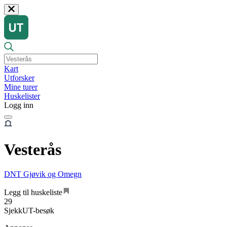
Kart
Utforsker
Mine turer
Huskelister
Logg inn
Vesterås
DNT Gjøvik og Omegn
Legg til huskeliste
29
SjekkUT-besøk