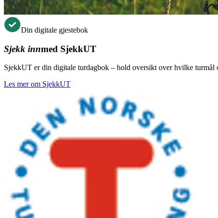
Din digitale gjestebok
Sjekk inn
med SjekkUT
SjekkUT er din digitale turdagbok – hold oversikt over hvilke turmål og
Les mer om SjekkUT