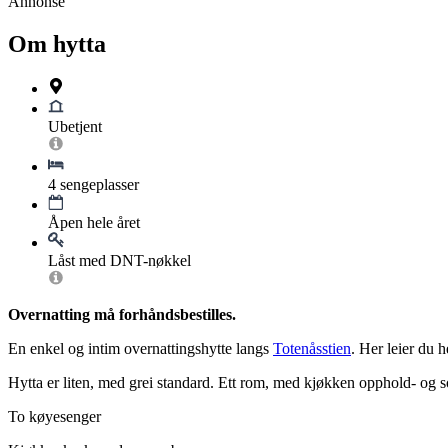
Annonse
Om hytta
Ubetjent
4 sengeplasser
Åpen hele året
Låst med DNT-nøkkel
Overnatting må forhåndsbestilles.
En enkel og intim overnattingshytte langs
Totenåsstien
. Her leier du h
Hytta er liten, med grei standard. Ett rom, med kjøkken opphold- og so
To køyesenger