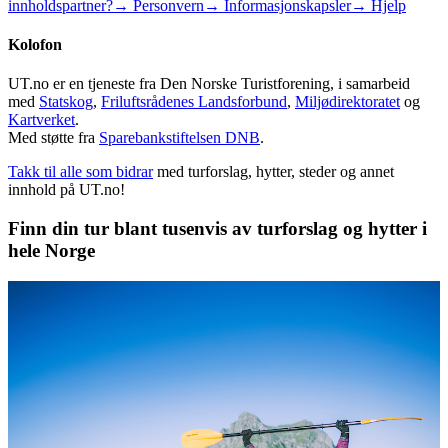
innholdspartner?
→ Personvern
→ Informasjonskapsler
→ Hjelp
Kolofon
UT.no er en tjeneste fra Den Norske Turistforening, i samarbeid
med
Statskog
,
Friluftsrådenes Landsforbund
,
Miljødirektoratet
og
Kartverket
.
Med støtte fra
Sparebankstiftelsen DNB
.
Takk til alle som bidrar
med turforslag, hytter, steder og annet
innhold på UT.no!
Finn din tur blant tusenvis av turforslag og hytter i
hele Norge