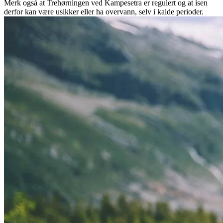
Merk også at Trehørningen ved Kampesetra er regulert og at isen
derfor kan være usikker eller ha overvann, selv i kalde perioder.