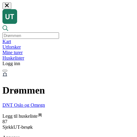
Kart
Utforsker
Mine turer
Huskelister
Logg inn
Drømmen
DNT Oslo og Omegn
Legg til huskeliste
87
SjekkUT-besøk