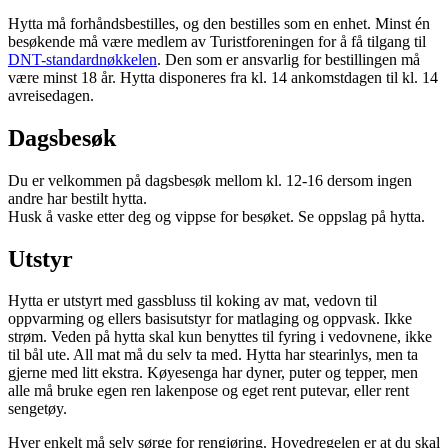
Hytta må forhåndsbestilles, og den bestilles som en enhet. Minst én
besøkende må være medlem av Turistforeningen for å få tilgang til
DNT-standardnøkkelen
. Den som er ansvarlig for bestillingen må
være minst 18 år. Hytta disponeres fra kl. 14 ankomstdagen til kl. 14
avreisedagen.
Dagsbesøk
Du er velkommen på dagsbesøk mellom kl. 12-16 dersom ingen
andre har bestilt hytta.
Husk å vaske etter deg og vippse for besøket. Se oppslag på hytta.
Utstyr
Hytta er utstyrt med gassbluss til koking av mat, vedovn til
oppvarming og ellers basisutstyr for matlaging og oppvask. Ikke
strøm. Veden på hytta skal kun benyttes til fyring i vedovnene, ikke
til bål ute. All mat må du selv ta med. Hytta har stearinlys, men ta
gjerne med litt ekstra. Køyesenga har dyner, puter og tepper, men
alle må bruke egen ren lakenpose og eget rent putevar, eller rent
sengetøy.
Hver enkelt må selv sørge for rengjøring. Hovedregelen er at du skal