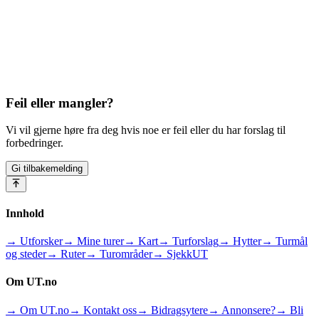
Feil eller mangler?
Vi vil gjerne høre fra deg hvis noe er feil eller du har forslag til
forbedringer.
Gi tilbakemelding
Innhold
→ Utforsker
→ Mine turer
→ Kart
→ Turforslag
→ Hytter
→ Turmål
og steder
→ Ruter
→ Turområder
→ SjekkUT
Om UT.no
→ Om UT.no
→ Kontakt oss
→ Bidragsytere
→ Annonsere?
→ Bli