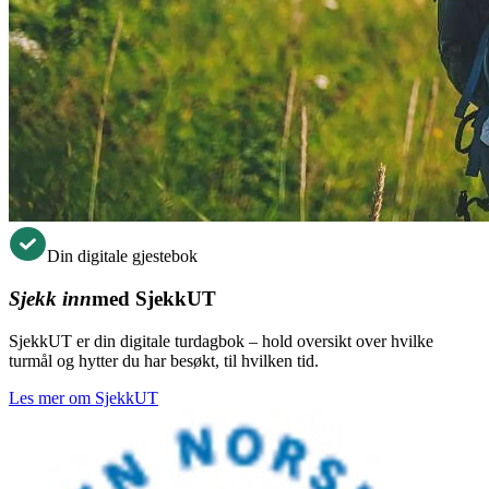
Din digitale gjestebok
Sjekk inn
med SjekkUT
SjekkUT er din digitale turdagbok – hold oversikt over hvilke
turmål og hytter du har besøkt, til hvilken tid.
Les mer om SjekkUT