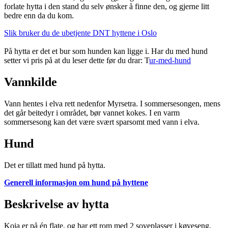
forlate hytta i den stand du selv ønsker å finne den, og gjerne litt
bedre enn da du kom.
Slik bruker du de ubetjente DNT hyttene i Oslo
På hytta er det et bur som hunden kan ligge i. Har du med hund
setter vi pris på at du leser dette før du drar: T
ur-med-hund
Vannkilde
Vann hentes i elva rett nedenfor Myrsetra. I sommersesongen, mens
det går beitedyr i området, bør vannet kokes. I en varm
sommersesong kan det være svært sparsomt med vann i elva.
Hund
Det er tillatt med hund på hytta.
Generell informasjon om hund på hyttene
Beskrivelse av hytta
Koia er på én flate, og har ett rom med 2 soveplasser i køyeseng.