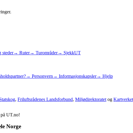
ringer.
 steder
→ Ruter
→ Turområder
→ SjekkUT
holdspartner?
→ Personvern
→ Informasjonskapsler
→ Hjelp
Statskog
,
Friluftsrådenes Landsforbund
,
Miljødirektoratet
og
Kartverke
d på UT.no!
ele Norge