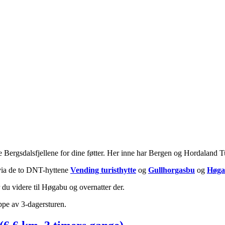
e Bergsdalsfjellene for dine føtter. Her inne har Bergen og Hordaland Tur
via de to DNT-hyttene
Vending turisthytte
og
Gullhorgasbu
og
Høga
r du videre til Høgabu og overnatter der.
appe av 3-dagersturen.