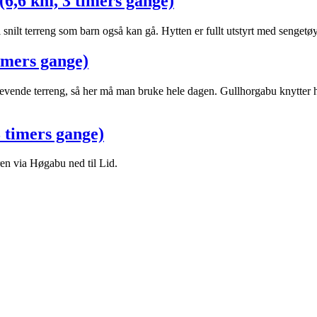
6,6 km, 3 timers gange)
 i snilt terreng som barn også kan gå. Hytten er fullt utstyrt med sengetø
imers gange)
revende terreng, så her må man bruke hele dagen. Gullhorgabu knytter 
 timers gange)
ren via Høgabu ned til Lid.