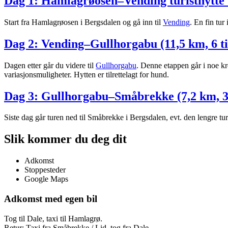
Dag 1: Hamlagrøosen–Vending turisthytte (
Start fra Hamlagrøosen i Bergsdalen og gå inn til
Vending
. En fin tur
Dag 2: Vending–Gullhorgabu (11,5 km, 6 t
Dagen etter går du videre til
Gullhorgabu
. Denne etappen går i noe k
variasjonsmuligheter. Hytten er tilrettelagt for hund.
Dag 3: Gullhorgabu–Småbrekke (7,2 km, 3
Siste dag går turen ned til Småbrekke i Bergsdalen, evt. den lengre tu
Slik kommer du deg dit
Adkomst
Stoppesteder
Google Maps
Adkomst med egen bil
Tog til Dale, taxi til Hamlagrø.
Retur: Taxi fra Småbrekke / Lid, tog fra Dale