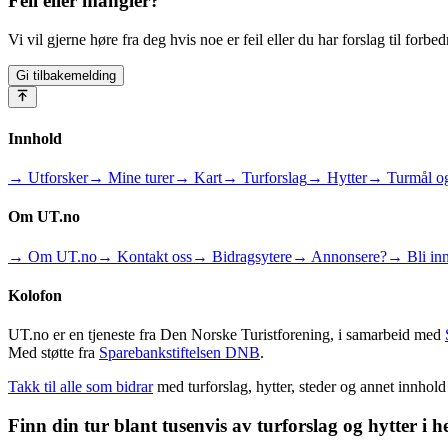
Feil eller mangler?
Vi vil gjerne høre fra deg hvis noe er feil eller du har forslag til forbed
Gi tilbakemelding
Innhold
→ Utforsker
→ Mine turer
→ Kart
→ Turforslag
→ Hytter
→ Turmål og
Om UT.no
→ Om UT.no
→ Kontakt oss
→ Bidragsytere
→ Annonsere?
→ Bli inn
Kolofon
UT.no er en tjeneste fra Den Norske Turistforening, i samarbeid med
Med støtte fra
Sparebankstiftelsen DNB
.
Takk til alle som bidrar
med turforslag, hytter, steder og annet innhol
Finn din tur blant tusenvis av turforslag og hytter i h