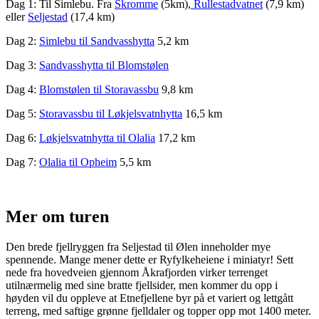
Dag 1: Til Simlebu. Fra
Skromme
(5km),
Rullestadvatnet
(7,9 km)
eller
Seljestad
(17,4 km)
Dag 2:
Simlebu til Sandvasshytta
5,2 km
Dag 3:
Sandvasshytta til Blomstølen
Dag 4:
Blomstølen til Storavassbu
9,8 km
Dag 5:
Storavassbu til Løkjelsvatnhytta
16,5 km
Dag 6:
Løkjelsvatnhytta til Olalia
17,2 km
Dag 7:
Olalia til Opheim
5,5 km
Mer om turen
Den brede fjellryggen fra Seljestad til Ølen inneholder mye
spennende. Mange mener dette er Ryfylkeheiene i miniatyr! Sett
nede fra hovedveien gjennom Åkrafjorden virker terrenget
utilnærmelig med sine bratte fjellsider, men kommer du opp i
høyden vil du oppleve at Etnefjellene byr på et variert og lettgått
terreng, med saftige grønne fjelldaler og topper opp mot 1400 meter.