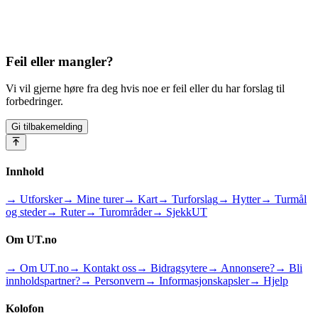
Feil eller mangler?
Vi vil gjerne høre fra deg hvis noe er feil eller du har forslag til
forbedringer.
Gi tilbakemelding
Innhold
→ Utforsker
→ Mine turer
→ Kart
→ Turforslag
→ Hytter
→ Turmål
og steder
→ Ruter
→ Turområder
→ SjekkUT
Om UT.no
→ Om UT.no
→ Kontakt oss
→ Bidragsytere
→ Annonsere?
→ Bli
innholdspartner?
→ Personvern
→ Informasjonskapsler
→ Hjelp
Kolofon