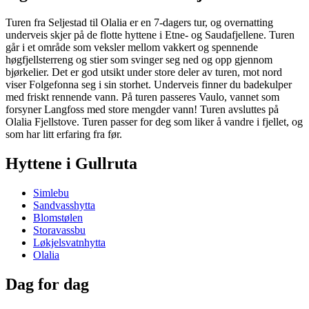
Turen fra Seljestad til Olalia er en 7-dagers tur, og overnatting
underveis skjer på de flotte hyttene i Etne- og Saudafjellene. Turen
går i et område som veksler mellom vakkert og spennende
høgfjellsterreng og stier som svinger seg ned og opp gjennom
bjørkelier. Det er god utsikt under store deler av turen, mot nord
viser Folgefonna seg i sin storhet. Underveis finner du badekulper
med friskt rennende vann. På turen passeres Vaulo, vannet som
forsyner Langfoss med store mengder vann! Turen avsluttes på
Olalia Fjellstove. Turen passer for deg som liker å vandre i fjellet, og
som har litt erfaring fra før.
Hyttene i Gullruta
Simlebu
Sandvasshytta
Blomstølen
Storavassbu
Løkjelsvatnhytta
Olalia
Dag for dag