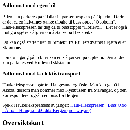
Adkomst med egen bil
Bilen kan parkeres på Olalia sin parkeringsplass på Opheim. Derfra
er det ca en halvtimes gange tilbake til busstoppet "Oppheim".
Haukeliekspressen tar deg da til busstoppet "Korlevoll". Det er også
mulig å spørre sjåføren om å stanse på Hesjabakk.
Du kan også starte turen til Simlebu fra Rullestadvatnet i Fjæra eller
Skromme.
Har du tilgang på to biler kan en stå parkert på Opheim. Den andre
kan parkeres ved Korlevoll skistadion.
Adkomst med kollektivtransport
Haukeliekspressen går fra Haugesund og Oslo. Man kan gå på i
Aksdal dersom man kommer med Kystbussen fra Stavanger, og den
korresponderer også med buss fra Bergen.
Sjekk Haukeliekspressens avganger:
Haukeliekspressen | Buss Oslo
- Åmot - Haugesund/Odda-Bergen (nor-way.no)
Oversiktskart