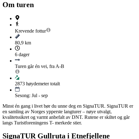
Om turen
Krevende
fottur
80,9 km
6 dager
Turen går én vei, fra A-B
2873
høydemeter totalt
Sesong: Jul - sep
Minst én gang i livet bør du unne deg en SignaTUR. SignaTUR er
en samling av Norges ypperste langturer – nøye utvalgt,
kvalitetssikret og varmt anbefalt av DNT. Rutene er skiltet og går
langs Turistforeningens T- merkede stier.
SignaTUR Gullruta i Etnefjellene