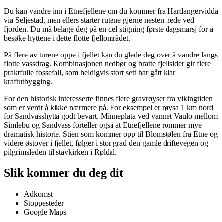
Du kan vandre inn i Etnefjellene om du kommer fra Hardangervidda
via Seljestad, men ellers starter rutene gjerne nesten nede ved
fjorden. Du må belage deg på en del stigning første dagsmarsj for å
besøke hyttene i dette flotte fjellområdet.
På flere av turene oppe i fjellet kan du glede deg over å vandre langs
flotte vassdrag. Kombinasjonen nedbør og bratte fjellsider gir flere
praktfulle fossefall, som heldigvis stort sett har gått klar
kraftutbygging.
For den historisk interesserte finnes flere gravrøyser fra vikingtiden
som er verdt å kikke nærmere på. For eksempel er røysa 1 km nord
for Sandvasshytta godt bevart. Minneplata ved vannet Vaulo mellom
Simlebu og Sandvass forteller også at Etnefjellene rommer mye
dramatisk historie. Stien som kommer opp til Blomstølen fra Etne og
videre østover i fjellet, følger i stor grad den gamle driftevegen og
pilgrimsleden til stavkirken i Røldal.
Slik kommer du deg dit
Adkomst
Stoppesteder
Google Maps