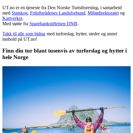
UT.no er en tjeneste fra Den Norske Turistforening, i samarbeid
med
Statskog
,
Friluftsrådenes Landsforbund
,
Miljødirektoratet
og
Kartverket
.
Med støtte fra
Sparebankstiftelsen DNB
.
Takk til alle som bidrar
med turforslag, hytter, steder og annet
innhold på UT.no!
Finn din tur blant tusenvis av turforslag og hytter i
hele Norge