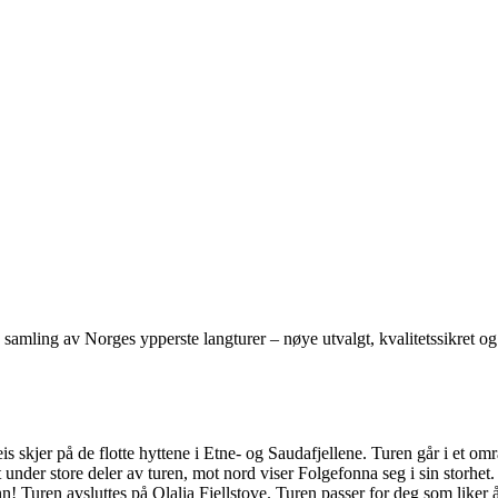
mling av Norges ypperste langturer – nøye utvalgt, kvalitetssikret og 
rveis skjer på de flotte hyttene i Etne- og Saudafjellene. Turen går i et
 under store deler av turen, mot nord viser Folgefonna seg i sin storhe
ren avsluttes på Olalia Fjellstove. Turen passer for deg som liker å van