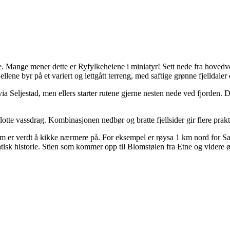
e. Mange mener dette er Ryfylkeheiene i miniatyr! Sett nede fra hoved
llene byr på et variert og lettgått terreng, med saftige grønne fjelldal
Seljestad, men ellers starter rutene gjerne nesten nede ved fjorden. D
lotte vassdrag. Kombinasjonen nedbør og bratte fjellsider gir flere praktfu
en som er verdt å kikke nærmere på. For eksempel er røysa 1 km nord for
k historie. Stien som kommer opp til Blomstølen fra Etne og videre østo