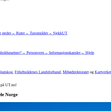
 steder
→ Ruter
→ Turområder
→ SjekkUT
holdspartner?
→ Personvern
→ Informasjonskapsler
→ Hjelp
Statskog
,
Friluftsrådenes Landsforbund
,
Miljødirektoratet
og
Kartverke
d på UT.no!
ele Norge