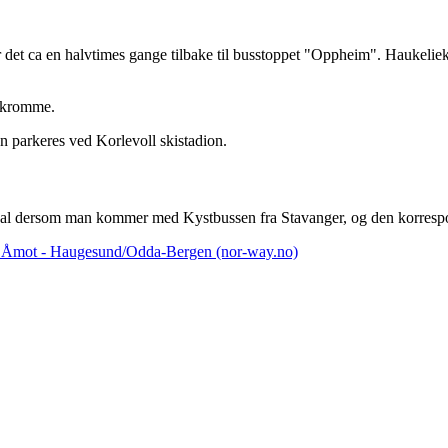
 det ca en halvtimes gange tilbake til busstoppet "Oppheim". Haukelieks
 Skromme.
n parkeres ved Korlevoll skistadion.
dal dersom man kommer med Kystbussen fra Stavanger, og den korrespo
 - Åmot - Haugesund/Odda-Bergen (nor-way.no)