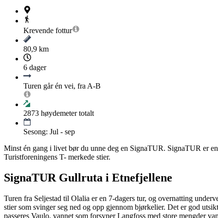
Krevende
fottur
80,9 km
6 dager
Turen går én vei, fra A-B
2873
høydemeter totalt
Sesong: Jul - sep
Minst én gang i livet bør du unne deg en SignaTUR. SignaTUR er en sa
Turistforeningens T- merkede stier.
SignaTUR Gullruta i Etnefjellene
Turen fra Seljestad til Olalia er en 7-dagers tur, og overnatting unde
stier som svinger seg ned og opp gjennom bjørkelier. Det er god utsikt
passeres Vaulo, vannet som forsyner Langfoss med store mengder vann! Tu