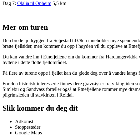
Dag 7:
Olalia til Opheim
5,5 km
Mer om turen
Den brede fjellryggen fra Seljestad til Ølen inneholder mye spennend
bratte fjellsider, men kommer du opp i høyden vil du oppleve at Etnefje
Du kan vandre inn i Etnefjellene om du kommer fra Hardangervidda via 
hyttene i dette flotte fjellområdet.
På flere av turene oppe i fjellet kan du glede deg over å vandre langs f
For den historisk interesserte finnes flere gravrøyser fra vikingtid
Simlebu og Sandvass forteller også at Etnefjellene rommer mye dramatis
pilgrimsleden til stavkirken i Røldal.
Slik kommer du deg dit
Adkomst
Stoppesteder
Google Maps