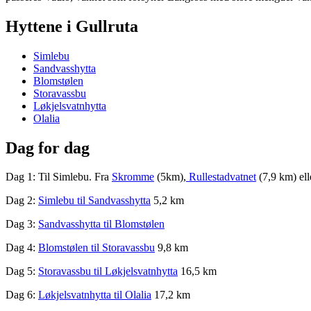
Hyttene i Gullruta
Simlebu
Sandvasshytta
Blomstølen
Storavassbu
Løkjelsvatnhytta
Olalia
Dag for dag
Dag 1: Til Simlebu. Fra
Skromme
(5km),
Rullestadvatnet
(7,9 km) el
Dag 2:
Simlebu til Sandvasshytta
5,2 km
Dag 3:
Sandvasshytta til Blomstølen
Dag 4:
Blomstølen til Storavassbu
9,8 km
Dag 5:
Storavassbu til Løkjelsvatnhytta
16,5 km
Dag 6:
Løkjelsvatnhytta til Olalia
17,2 km