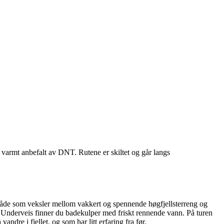
varmt anbefalt av DNT. Rutene er skiltet og går langs
 område som veksler mellom vakkert og spennende høgfjellsterreng og
t. Underveis finner du badekulper med friskt rennende vann. På turen
dre i fjellet, og som har litt erfaring fra før.