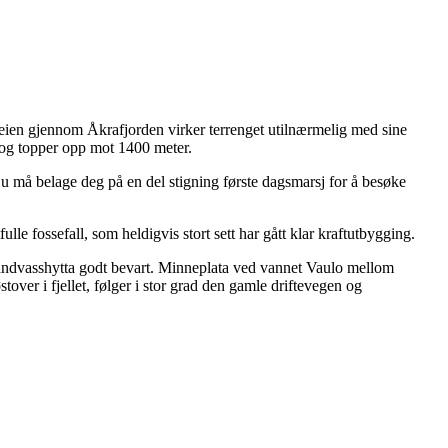
veien gjennom Åkrafjorden virker terrenget utilnærmelig med sine
er og topper opp mot 1400 meter.
u må belage deg på en del stigning første dagsmarsj for å besøke
lle fossefall, som heldigvis stort sett har gått klar kraftutbygging.
 Sandvasshytta godt bevart. Minneplata ved vannet Vaulo mellom
ver i fjellet, følger i stor grad den gamle driftevegen og