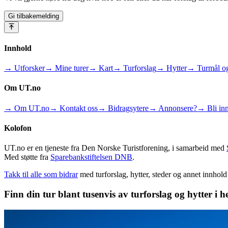
Gi tilbakemelding
Innhold
→ Utforsker
→ Mine turer
→ Kart
→ Turforslag
→ Hytter
→ Turmål og
Om UT.no
→ Om UT.no
→ Kontakt oss
→ Bidragsytere
→ Annonsere?
→ Bli inn
Kolofon
UT.no er en tjeneste fra Den Norske Turistforening, i samarbeid med
Med støtte fra
Sparebankstiftelsen DNB
.
Takk til alle som bidrar
med turforslag, hytter, steder og annet innhol
Finn din tur blant tusenvis av turforslag og hytter i h