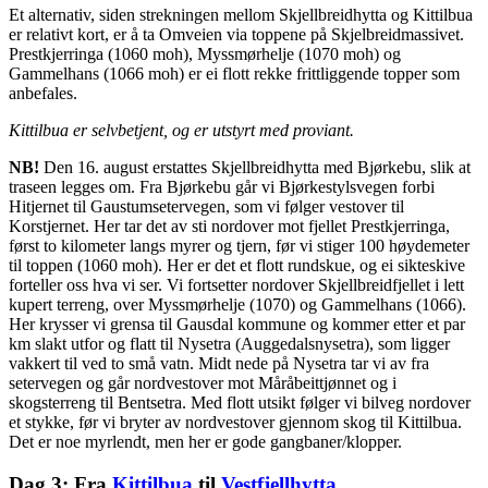
Et alternativ, siden strekningen mellom Skjellbreidhytta og Kittilbua
er relativt kort, er å ta Omveien via toppene på Skjelbreidmassivet.
Prestkjerringa (1060 moh), Myssmørhelje (1070 moh) og
Gammelhans (1066 moh) er ei flott rekke frittliggende topper som
anbefales.
Kittilbua er selvbetjent, og er utstyrt med proviant.
NB!
Den 16. august erstattes Skjellbreidhytta med Bjørkebu, slik at
traseen legges om. Fra Bjørkebu går vi Bjørkestylsvegen forbi
Hitjernet til Gaustumsetervegen, som vi følger vestover til
Korstjernet. Her tar det av sti nordover mot fjellet Prestkjerringa,
først to kilometer langs myrer og tjern, før vi stiger 100 høydemeter
til toppen (1060 moh). Her er det et flott rundskue, og ei sikteskive
forteller oss hva vi ser. Vi fortsetter nordover Skjellbreidfjellet i lett
kupert terreng, over Myssmørhelje (1070) og Gammelhans (1066).
Her krysser vi grensa til Gausdal kommune og kommer etter et par
km slakt utfor og flatt til Nysetra (Auggedalsnysetra), som ligger
vakkert til ved to små vatn. Midt nede på Nysetra tar vi av fra
setervegen og går nordvestover mot Måråbeittjønnet og i
skogsterreng til Bentsetra. Med flott utsikt følger vi bilveg nordover
et stykke, før vi bryter av nordvestover gjennom skog til Kittilbua.
Det er noe myrlendt, men her er gode gangbaner/klopper.
Dag 3: Fra
Kittilbua
til
Vestfjellhytta