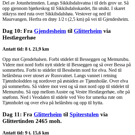
Del av Jotunheimstien. Langs Sikkilsdalsvatna i til dels grov ur. Så
opp gjennom bjørkeskog til Sikkilsdalsskardet, fin utsikt. I skaret
stikryss med ruta over Sikkilsdalshøa. Vestover og ned til
Maurvangen. Herfra en drøy 1/2 t (2,5 km) på vei til Gjendesheim.
Dag 10: Fra
Gjendesheim
til
Glitterheim
via
Hestlægerhøe
Antatt tid: 8 t. 21,9 km
Opp mot Gjendehalsen. Forbi stidelet til Besseggen og Memurubu.
Videre mot nord forbi nytt stidele til Besseggen og så over Bessa på
sommerbru. Forbi to stideler til Bessheim nord for elva. Ned til
helårsbrua over utoset av Russvatnet. Langs vannet i retning
Tjønnholodden og nordover på østsiden av Tjønnholåe. Over elva
på sommerbru. Så videre mot vest og så mot nord opp til stidelet til
Memurubu. Så opp mellom Austre og Vestre Hestlægerhøe, ofte på
snøfonn. Ned i Veodalen til stidele ved Veo for umerka rute om
Tjønnholet og over elva på helårsbru og opp til hytta.
Dag 11: Fra
Glitterheim
til
Spiterstulen
via
Glittertinden 2465 moh.
Antatt tid: 9 t. 15,6 km