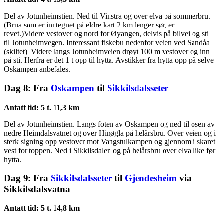
Del av Jotunheimstien. Ned til Vinstra og over elva på sommerbru.
(Brua som er inntegnet på eldre kart 2 km lenger sør, er
revet.)Videre vestover og nord for Øyangen, delvis på bilvei og sti
til Jotunheimvegen. Interessant fiskebu nedenfor veien ved Sandåa
(skiltet). Videre langs Jotunheimveien drøyt 100 m vestover og inn
på sti. Herfra er det 1 t opp til hytta. Avstikker fra hytta opp på selve
Oskampen anbefales.
Dag 8: Fra
Oskampen
til
Sikkilsdalsseter
Antatt tid: 5 t. 11,3 km
Del av Jotunheimstien. Langs foten av Oskampen og ned til osen av
nedre Heimdalsvatnet og over Hinøgla på helårsbru. Over veien og i
sterk signing opp vestover mot Vangstulkampen og gjennom i skaret
vest for toppen. Ned i Sikkilsdalen og på helårsbru over elva like før
hytta.
Dag 9: Fra
Sikkilsdalsseter
til
Gjendesheim
via
Sikkilsdalsvatna
Antatt tid: 5 t. 14,8 km