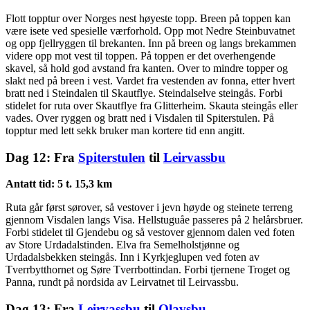
Flott topptur over Norges nest høyeste topp. Breen på toppen kan
være isete ved spesielle værforhold. Opp mot Nedre Steinbuvatnet
og opp fjellryggen til brekanten. Inn på breen og langs brekammen
videre opp mot vest til toppen. På toppen er det overhengende
skavel, så hold god avstand fra kanten. Over to mindre topper og
slakt ned på breen i vest. Vardet fra vestenden av fonna, etter hvert
bratt ned i Steindalen til Skautflye. Steindalselve steingås. Forbi
stidelet for ruta over Skautflye fra Glitterheim. Skauta steingås eller
vades. Over ryggen og bratt ned i Visdalen til Spiterstulen. På
topptur med lett sekk bruker man kortere tid enn angitt.
Dag 12: Fra
Spiterstulen
til
Leirvassbu
Antatt tid: 5 t. 15,3 km
Ruta går først sørover, så vestover i jevn høyde og steinete terreng
gjennom Visdalen langs Visa. Hellstuguåe passeres på 2 helårsbruer.
Forbi stidelet til Gjendebu og så vestover gjennom dalen ved foten
av Store Urdadalstinden. Elva fra Semelholstjønne og
Urdadalsbekken steingås. Inn i Kyrkjeglupen ved foten av
Tverrbytthornet og Søre Tverrbottindan. Forbi tjernene Troget og
Panna, rundt på nordsida av Leirvatnet til Leirvassbu.
Dag 13: Fra
Leirvassbu
til
Olavsbu