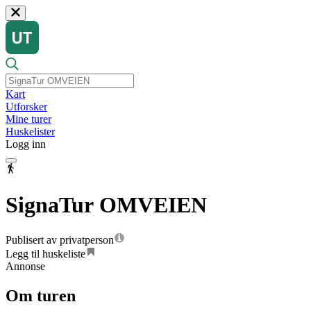
Kart
Utforsker
Mine turer
Huskelister
Logg inn
SignaTur OMVEIEN
Publisert av privatperson
Legg til huskeliste
Annonse
Om turen