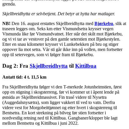
grenda.
Skjellbreidhytta er selvbetjent. Det betyr at hytta har matlager.
NB!
Den 16. august erstattes Skjellbreidhytta med
Bjørkebu
, slik at
traseen legges om. Seks km etter Vismundsetra krysser vegen
Vismunda like før Vismundvatnet. Her står det skilt mot Bjørkebu,
og vi vi tar av vestover på den gamle seterstien mot Bjørkestylen.
Etter en snau kilometer krysser vi Lunkebekken på bru og stiger
oppover lia mot setra. Vår sti går ikke inn på vollen, men fortsetter
opp til setervegen, som vi følger fram til Bjørkebu.
Dag 2: Fra
Skjellbreidhytta
til
Kittilbua
Antatt tid: 4 t. 11,5 km
Fra Skjellbreidhytta følger vi den T-merkede Jotunheimstien, først
opp en stigning i skogsterreng, før vi kommer ut i åpent lende på
østsida av Skjellbreidmassivet. Fin trasé videre til Nysetra
(Auggedalsnysætra), som ligger vakkert til ved to vatn. Derfra
videre vest for Morgobeittjønnet og etter hvert i skogsterreng til
Bentsetra. En kort strekning på bilveg før stien fortsetter i
nordvestlig retning ned til Kittilbua. Gangbaner/klopper ble lagt
mellom Bentsetra og Kittilbua i juni 2022.