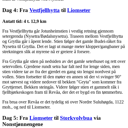
Dag 4: Fra
Vestfjellhytta
til
Liomseter
Antatt tid: 4 t. 12,9 km
Fra Vestfjellhytta går Jotunheimstien i vestlig retning gjennom
setergrenda (Nysetra/Bødalsnysetra). Traseen mellom Vestfjellhytta
og Grytlia går i åpent lende. Stien følger det gamle Budei-råket fra
Nysetra til Grytlia. Det er lagt ut mange meter klopper/gangbaner på
strekningen slik at myrene nå er greiere å forsere.
Fra Grytlia går stien på nedsiden av det gamle seterhuset og rett over
setervollen. Gjerdene rundt setra har falt ned for lenge siden, men
stien videre tar av fra der gjerdet en gang sto lengst nordvest på
vollen. Stien fortsetter til den møter en annen sti der vi svinger 90°
mot sørvest og videre nedover til bekken "Gryta" som kommer fra
Gryttjernet. Bekken steingås. Videre følger stien et gammelt råk i
fjellbjørkeskogen fram til Revåa, der det er bygd en fin tømmerbru.
Fra brua over Revåa er det tydelig sti over Nordre Suluhøgda, 1122
moh., og ned til Liomseter.
Dag 5: Fra
Liomseter
til
Storkvolvbua
via
Nonstjønnengene