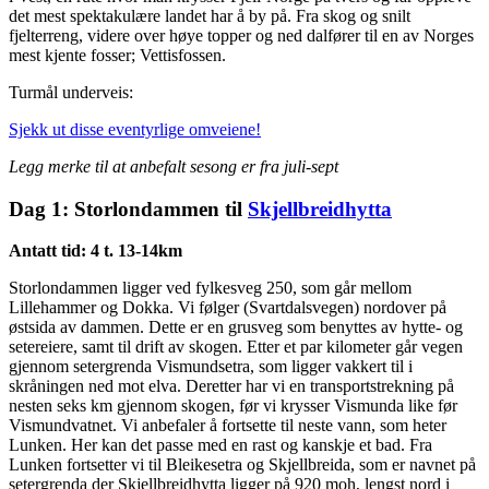
det mest spektakulære landet har å by på. Fra skog og snilt
fjelterreng, videre over høye topper og ned dalfører til en av Norges
mest kjente fosser; Vettisfossen.
Turmål underveis:
Sjekk ut disse eventyrlige omveiene!
Legg merke til at anbefalt sesong er fra juli-sept
Dag 1: Storlondammen til
Skjellbreidhytta
Antatt tid: 4 t. 13-14km
Storlondammen ligger ved fylkesveg 250, som går mellom
Lillehammer og Dokka. Vi følger (Svartdalsvegen) nordover på
østsida av dammen. Dette er en grusveg som benyttes av hytte- og
setereiere, samt til drift av skogen. Etter et par kilometer går vegen
gjennom setergrenda Vismundsetra, som ligger vakkert til i
skråningen ned mot elva. Deretter har vi en transportstrekning på
nesten seks km gjennom skogen, før vi krysser Vismunda like før
Vismundvatnet. Vi anbefaler å fortsette til neste vann, som heter
Lunken. Her kan det passe med en rast og kanskje et bad. Fra
Lunken fortsetter vi til Bleikesetra og Skjellbreida, som er navnet på
setergrenda der Skjellbreidhytta ligger på 920 moh, lengst nord i