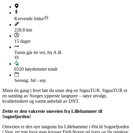
Krevende
fottur
228,8 km
15 dager
Turen går én vei, fra A-B
6520
høydemeter totalt
Sesong: Jul - sep
Minst én gang i livet bør du unne deg en SignaTUR. SignaTUR er
en samling av Norges ypperste langturer – nøye utvalgt,
kvalitetssikret og varmt anbefalt av DNT.
Dette er den vakreste omveien fra Lillehammer til
Sognefjorden!
Omveien er den nye langruta fra Lillehammer i Øst til Sognefjorden
i Vest, en rute hvor man krysser Fjell-Norge på tvers og får oppleve