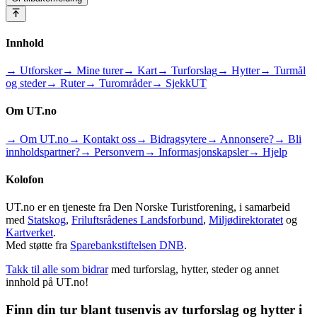
Innhold
→ Utforsker
→ Mine turer
→ Kart
→ Turforslag
→ Hytter
→ Turmål
og steder
→ Ruter
→ Turområder
→ SjekkUT
Om UT.no
→ Om UT.no
→ Kontakt oss
→ Bidragsytere
→ Annonsere?
→ Bli
innholdspartner?
→ Personvern
→ Informasjonskapsler
→ Hjelp
Kolofon
UT.no er en tjeneste fra Den Norske Turistforening, i samarbeid
med
Statskog
,
Friluftsrådenes Landsforbund
,
Miljødirektoratet
og
Kartverket
.
Med støtte fra
Sparebankstiftelsen DNB
.
Takk til alle som bidrar
med turforslag, hytter, steder og annet
innhold på UT.no!
Finn din tur blant tusenvis av turforslag og hytter i