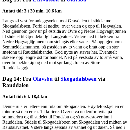
Antatt tid: 3 t 30 min. 10,6 km
Langs sti vest for anleggsveien mot Gravdalen til stidele mot
Skogadalsbøen. Forbi ei nødbu, over veien og opp til Høgvaglen.
Ned gjennom grov ur på østsida av Øvre og Nedre Høgvagltjønnen
til stidelet til Gjendebu før Langvatnet. Videre ned til bekken fra
Nedre Høgvagltjønnen som steingås eller vades. Så opp gjennom
Semmeldalsmunnen, på østsiden av to vann og bratt opp en stor
snøfonn til Rauddalsbandet. God nytte av staver her. Eventuelt
slakere opp lengre øst for bandet. Ned på vestsida av to små vann,
over tre bekkeløp og ned mot sør langs foten av Store
Rauddalseggje.
Dag 14: Fra
Olavsbu
til
Skogadalsbøen
via
Rauddalen
Antatt tid: 6 t. 18,4 km
Denne ruta er lettere enn ruta om Skogadalen. Høydeforskjellen er
mindre så den er ca. 1 t kortere. Over elva nedenfor hytta på
sommerbru og til stidelet til Fondsbu og så norvestover inn i
Rauddalen. Stidele til Skogadalsbøen om Skogadalen ved midten av
Raudalsvatnet. Videre langs sørsida av vannet og ut dalen. Så ned i