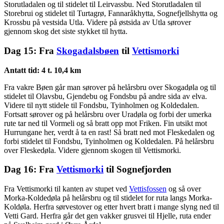
Storutladalen og til stidelet til Leirvassbu. Ned Storutladalen til
Storebrui og stidelet til Turtagrø, Fannaråkhytta, Sognefjellshytta og
Krossbu på vestsida Utla. Videre på østsida av Utla sørover
gjennom skog det siste stykket til hytta.
Dag 15: Fra
Skogadalsbøen
til
Vettismorki
Antatt tid: 4 t. 10,4 km
Fra vakre Bøen går man sørover på helårsbru over Skogadøla og til
stidelet til Olavsbu, Gjendebu og Fondsbu på andre sida av elva.
Videre til nytt stidele til Fondsbu, Tyinholmen og Koldedalen.
Fortsatt sørover og på helårsbru over Uradøla og forbi der umerka
rute tar ned til Vormeli og så bratt opp mot Friken. Fin utsikt mot
Hurrungane her, verdt å ta en rast! Så bratt ned mot Fleskedalen og
forbi stidelet til Fondsbu, Tyinholmen og Koldedalen. På helårsbru
over Fleskedøla. Videre gjennom skogen til Vettismorki.
Dag 16: Fra
Vettismorki
til Sognefjorden
Fra Vettismorki til kanten av stupet ved
Vettisfossen
og så over
Morka-Koldedøla på helårsbru og til stidelet for ruta langs Morka-
Koldøla. Herfra sørvestover og etter hvert bratt i mange slyng ned til
Vetti Gard. Herfra går det gen vakker grusvei til Hjelle, ruta ender