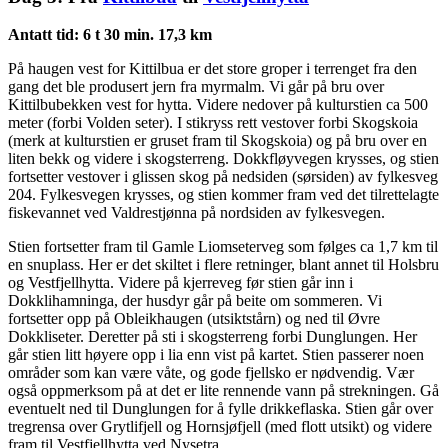
Antatt tid: 6 t 30 min. 17,3 km
På haugen vest for Kittilbua er det store groper i terrenget fra den
gang det ble produsert jern fra myrmalm. Vi går på bru over
Kittilbubekken vest for hytta. Videre nedover på kulturstien ca 500
meter (forbi Volden seter). I stikryss rett vestover forbi Skogskoia
(merk at kulturstien er gruset fram til Skogskoia) og på bru over en
liten bekk og videre i skogsterreng. Dokkfløyvegen krysses, og stien
fortsetter vestover i glissen skog på nedsiden (sørsiden) av fylkesveg
204. Fylkesvegen krysses, og stien kommer fram ved det tilrettelagte
fiskevannet ved Valdrestjønna på nordsiden av fylkesvegen.
Stien fortsetter fram til Gamle Liomseterveg som følges ca 1,7 km til
en snuplass. Her er det skiltet i flere retninger, blant annet til Holsbru
og Vestfjellhytta. Videre på kjerreveg før stien går inn i
Dokklihamninga, der husdyr går på beite om sommeren. Vi
fortsetter opp på Obleikhaugen (utsiktstårn) og ned til Øvre
Dokkliseter. Deretter på sti i skogsterreng forbi Dunglungen. Her
går stien litt høyere opp i lia enn vist på kartet. Stien passerer noen
områder som kan være våte, og gode fjellsko er nødvendig. Vær
også oppmerksom på at det er lite rennende vann på strekningen. Gå
eventuelt ned til Dunglungen for å fylle drikkeflaska. Stien går over
tregrensa over Grytlifjell og Hornsjøfjell (med flott utsikt) og videre
fram til Vestfjellhytta ved Nysetra.