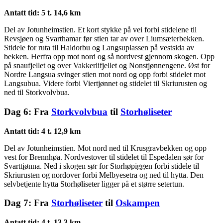
Antatt tid: 5 t. 14,6 km
Del av Jotunheimstien. Et kort stykke på vei forbi stidelene til
Revsjøen og Svarthamar før stien tar av over Liumsæterbekken.
Stidele for ruta til Haldorbu og Langsuplassen på vestsida av
bekken. Herfra opp mot nord og så nordvest gjennom skogen. Opp
på snaufjellet og over Vakkerlifjellet og Nonstjønnengene. Øst for
Nordre Langsua svinger stien mot nord og opp forbi stidelet mot
Langsubua. Videre forbi Viertjønnet og stidelet til Skriurusten og
ned til Storkvolvbua.
Dag 6: Fra
Storkvolvbua
til
Storhøliseter
Antatt tid: 4 t. 12,9 km
Del av Jotunheimstien. Mot nord ned til Krusgravbekken og opp
vest for Brennhøa. Nordvestover til stidelet til Espedalen sør for
Svarttjønna. Ned i skogen sør for Storhøpiggen forbi stidele til
Skriurusten og nordover forbi Melbyesetra og ned til hytta. Den
selvbetjente hytta Storhøliseter ligger på et større setertun.
Dag 7: Fra
Storhøliseter
til
Oskampen
Antatt tid: 4 t. 13,3 km