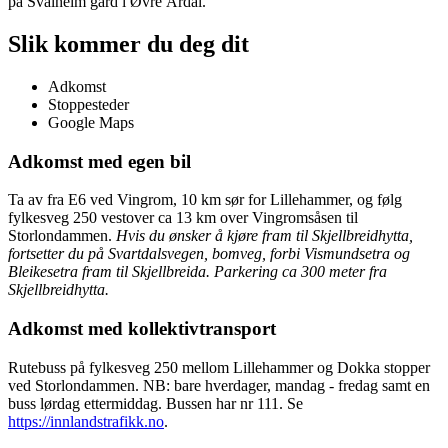
på Svalheim gard i Øvre Årdal.
Slik kommer du deg dit
Adkomst
Stoppesteder
Google Maps
Adkomst med egen bil
Ta av fra E6 ved Vingrom, 10 km sør for Lillehammer, og følg
fylkesveg 250 vestover ca 13 km over Vingromsåsen til
Storlondammen.
Hvis du ønsker å kjøre fram til Skjellbreidhytta,
fortsetter du på Svartdalsvegen, bomveg, forbi Vismundsetra og
Bleikesetra fram til Skjellbreida. Parkering ca 300 meter fra
Skjellbreidhytta.
Adkomst med kollektivtransport
Rutebuss på fylkesveg 250 mellom Lillehammer og Dokka stopper
ved Storlondammen. NB: bare hverdager, mandag - fredag samt en
buss lørdag ettermiddag. Bussen har nr 111. Se
https://innlandstrafikk.no
.